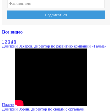
Все видео
1
2
3
4
5
Дмитрий Захаров, директор по развитию компании «Гамма-
Пласт»
Дмитрий Зорин, директор по связям с органами