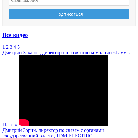
Все видео
1
2
3
4
5
Дмитрий Захаров, директор по развитию компании «Гамма-
Пласт»
Дмитрий Зорин, директор по связям с органами
государственной власти, TDM ELECTRIC