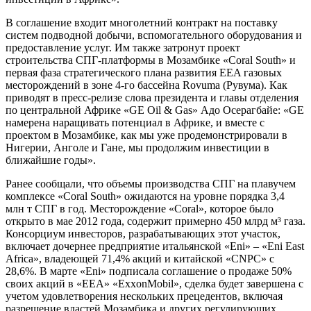
В соглашение входит многолетний контракт на поставку
систем подводной добычи, вспомогательного оборудования и
предоставление услуг. Им также затронут проект
строительства СПГ-платформы в Мозамбике «Coral South» и
первая фаза стратегического плана развития EEA газовых
месторождений в зоне 4-го бассейна Rovuma (Рувума). Как
приводят в пресс-релизе слова президента и главы отделения
по центральной Африке «GE Oil & Gas» Адо Осерагбайе: «GE
намерена наращивать потенциал в Африке, и вместе с
проектом в Мозамбике, как мы уже продемонстрировали в
Нигерии, Анголе и Гане, мы продолжим инвестиции в
ближайшие годы».
Ранее сообщали, что объемы производства СПГ на плавучем
комплексе «Coral South» ожидаются на уровне порядка 3,4
млн т СПГ в год. Месторождение «Coral», которое было
открыто в мае 2012 года, содержит примерно 450 млрд м³ газа.
Консорциум инвесторов, разрабатывающих этот участок,
включает дочернее предприятие итальянской «Eni» – «Eni East
Africa», владеющей 71,4% акций и китайской «CNPC» с
28,6%. В марте «Eni» подписала соглашение о продаже 50%
своих акций в «EEA» «ExxonMobil», сделка будет завершена с
учетом удовлетворения нескольких прецедентов, включая
разрешение властей Мозамбика и других регулирующих