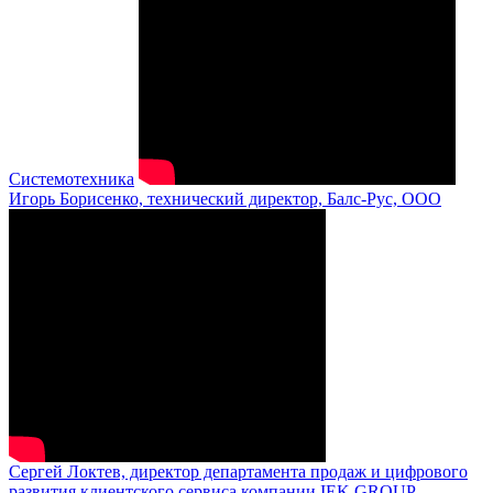
Системотехника
Игорь Борисенко, технический директор, Балс-Рус, ООО
Сергей Локтев, директор департамента продаж и цифрового
развития клиентского сервиса компании IEK GROUP