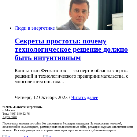
Люди в энергетике
Секреты простоты: почему
технологическое решение должно
быть интуитивным
Константин Феоктистов — эксперт в области энерго-
решений и технологического предпринимательства, с
многолетним опытом...
Четверг, 12 Октябрь 2023 /
Читать далее
© 2026 «Новости энеретики»
г. Москва
Тел.: (495) 540-52-76
Карта сайта
Перепечатка материала с сайта без разрешения Редакции запрещена. За содержание новостей,
объявлений и комментариев, размещенных пользователями сайта, редакция журнала ответственности
не несет. Вся информация носит справочный характер и не является публичной офертой.