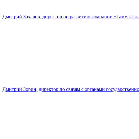
Дмитрий Захаров, директор по развитию компании «Гамма-Пл
Дмитрий Зорин, директор по связям с органами государстве