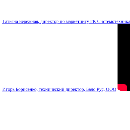
Татьяна Бережная, директор по маркетингу ГК Системотехник
Игорь Борисенко, технический директор, Балс-Рус, ООО