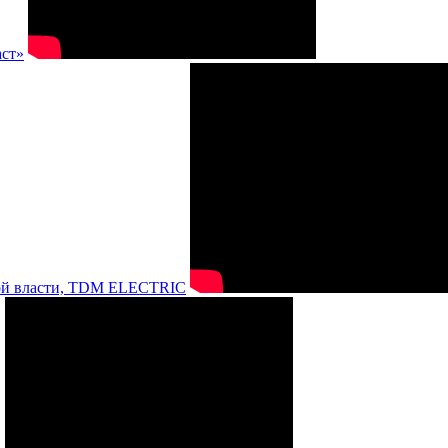
аст»
нной власти, TDM ELECTRIC