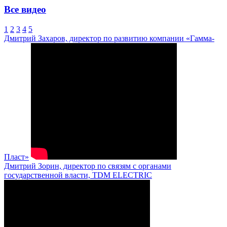
Все видео
1
2
3
4
5
Дмитрий Захаров, директор по развитию компании «Гамма-
Пласт»
Дмитрий Зорин, директор по связям с органами
государственной власти, TDM ELECTRIC