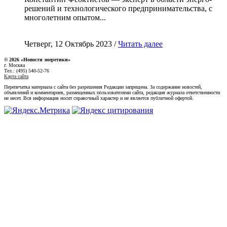
решений и технологического предпринимательства, с
многолетним опытом...
Четверг, 12 Октябрь 2023 /
Читать далее
© 2026 «Новости энеретики»
г. Москва
Тел.: (495) 540-52-76
Карта сайта
Перепечатка материала с сайта без разрешения Редакции запрещена. За содержание новостей,
объявлений и комментариев, размещенных пользователями сайта, редакция журнала ответственности
не несет. Вся информация носит справочный характер и не является публичной офертой.