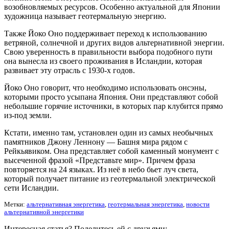
возобновляемых ресурсов. Особенно актуальной для Японии
художница называет геотермальную энергию.
Также Йоко Оно поддерживает переход к использованию
ветряной, солнечной и других видов альтернативной энергии.
Свою уверенность в правильности выбора подобного пути
она вынесла из своего проживания в Исландии, которая
развивает эту отрасль с 1930-х годов.
Йоко Оно говорит, что необходимо использовать онсэны,
которыми просто усыпана Япония. Они представляют собой
небольшие горячие источники, в которых пар клубится прямо
из-под земли.
Кстати, именно там, установлен один из самых необычных
памятников Джону Леннону — Башня мира рядом с
Рейкьявиком. Она представляет собой каменный монумент с
высеченной фразой «Представьте мир». Причем фраза
повторяется на 24 языках. Из неё в небо бьет луч света,
который получает питание из геотермальной электрической
сети Исландии.
Метки:
альтернативная энергетика
,
геотермальная энергетика
,
новости
альтернативной энергетики
Интересная статья? Поделитесь ей с друзьями: