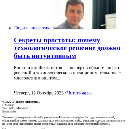
Люди в энергетике
Секреты простоты: почему
технологическое решение должно
быть интуитивным
Константин Феоктистов — эксперт в области энерго-
решений и технологического предпринимательства, с
многолетним опытом...
Четверг, 12 Октябрь 2023 /
Читать далее
© 2026 «Новости энеретики»
г. Москва
Тел.: (495) 540-52-76
Карта сайта
Перепечатка материала с сайта без разрешения Редакции запрещена. За содержание новостей,
объявлений и комментариев, размещенных пользователями сайта, редакция журнала ответственности
не несет. Вся информация носит справочный характер и не является публичной офертой.