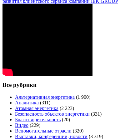
развития клиентского сервиса компании IEK GROUP
Все рубрики
Альтернативная энергетика
(1 900)
Аналитика
(311)
Атомная энергетика
(2 223)
Безопасность объектов энергетики
(331)
Благотворительность
(20)
Видео
(229)
Вспомогательные отрасли
(320)
Выставки, конференции, новости
(3 319)