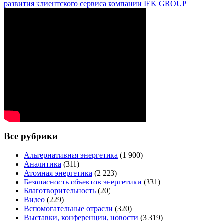
развития клиентского сервиса компании IEK GROUP
Все рубрики
Альтернативная энергетика
(1 900)
Аналитика
(311)
Атомная энергетика
(2 223)
Безопасность объектов энергетики
(331)
Благотворительность
(20)
Видео
(229)
Вспомогательные отрасли
(320)
Выставки, конференции, новости
(3 319)