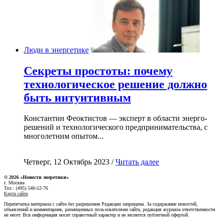
Люди в энергетике
Секреты простоты: почему
технологическое решение должно
быть интуитивным
Константин Феоктистов — эксперт в области энерго-
решений и технологического предпринимательства, с
многолетним опытом...
Четверг, 12 Октябрь 2023 /
Читать далее
© 2026 «Новости энеретики»
г. Москва
Тел.: (495) 540-52-76
Карта сайта
Перепечатка материала с сайта без разрешения Редакции запрещена. За содержание новостей,
объявлений и комментариев, размещенных пользователями сайта, редакция журнала ответственности
не несет. Вся информация носит справочный характер и не является публичной офертой.