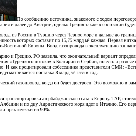
По сообщению источника, знакомого с ходом переговор
ия и далее до Австрии, однако Греция также в состоянии будет 
вода из России в Турцию через Черное море и дальше до грани
ощность которых составит по 15,75 млрд м³ каждая. Первая нитка
о-Восточной Европы. Ввод газопровода в эксплуатацию заплани
арию и Грецию. РФ заявила, что окончательный вариант опреде
ния «Турецкого потока» в Болгарии и Сербии, но есть и разные
ию. И как процитировали собеседника представители СМИ: «Есть
усматривается поставка 8 млрд м³ газа в год.
еский газопровод, когда он будет достроен. Это возможно в ра
 транспортировка азербайджанского газа в Европу. TAP, стоимос
лбании и по дну Адриатического моря идет в Италию. Его перво
али практически на 90%.