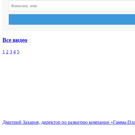
Все видео
1
2
3
4
5
Дмитрий Захаров, директор по развитию компании «Гамма-Пл