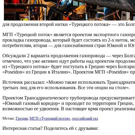
для продолжения второй нитки «Турецкого потока» — это Болгар
МГП «Турецкий поток» является проектом экспортного газопро
прокладка газопровода, который будет состоять из 2-х ниток, м
потребителям, вторая — для газоснабжения стран Южной и Юг
Обсуждали 2 варианта продолжения газопровода — через Болг
отмечено, что уже активно идут работы над проектом продолже
из «Турецкого потока» будет поступать в Грецию через Болгар
«Poseidon» из Греции в Италию». Проектом МГП «Poseidon» пред
Источник рассказал: «Можно также использовать Трансадриатич
третьих лиц для его использования. Все эти опции на столе».
Проектом Трансадриатического трубопровода предусматривается
«Южный газовый коридор» и проходит по территории Греции, А
возможностью ее удвоения. В настоящее врмя проект реализов
Метки:
Греция
,
МГП «Турецкий поток»
,
российский газ
Интересная статья? Поделитесь ей с друзьями: