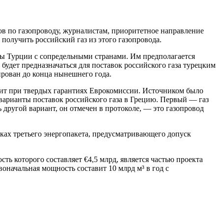
ов по газопроводу, журналистам, приоритетное направление
получить российский газ из этого газопровода.
цы Турции с сопредельными странами. Им предполагается
 будет предназначаться для поставок российского газа турецким
рован до конца нынешнего года.
лит при твердых гарантиях Еврокомиссии. Источником было
 варианты поставок российского газа в Грецию. Первый — газ
 другой вариант, он отмечен в протоколе, — это газопровод
мках третьего энергопакета, предусматривающего допуск
ть которого составляет €4,5 млрд, является частью проекта
начальная мощность составит 10 млрд м³ в год с