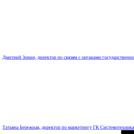
Дмитрий Зорин, директор по связям с органами государстве
Татьяна Бережная, директор по маркетингу ГК Системотехник