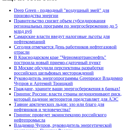
Deep Green - подводный "воздушный змей" для
производства энергии
Правительство снизит объем субсидирования
региональных программ по энергосбережению до 5
млрд руб
Самарские власти введут налоговые льготы для
нефтекомпаний
Сегодня отмечается День работников нефтегазовой
отрасли
В Краснодарском крае "Черномортранснефть"
построила новый приемо-сдаточный пункт
В Москве обсудили перспективы разработки
российских шельфовых месторождений
Руководитель энергопрограммы Greenpeace Владимир
Чупров и Артемий Троицкий
Граждане, храните ваши энергосбережения в банках!
Гринпис России: власти страны недооценивают риск,
который падение метеоритов представляет для АЭС
Таяние арктических льдов: зло или благо для
нефтяников и человечества?
Гринпис проведет экоинспекцию российского
нефтепромысла
Владимир Чупров, руководитель энергетической