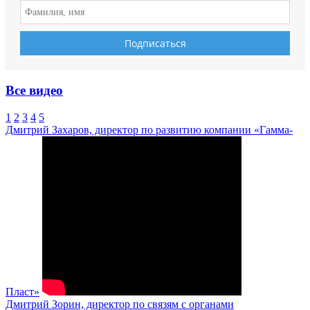
Все видео
1
2
3
4
5
Дмитрий Захаров, директор по развитию компании «Гамма-
Пласт»
Дмитрий Зорин, директор по связям с органами