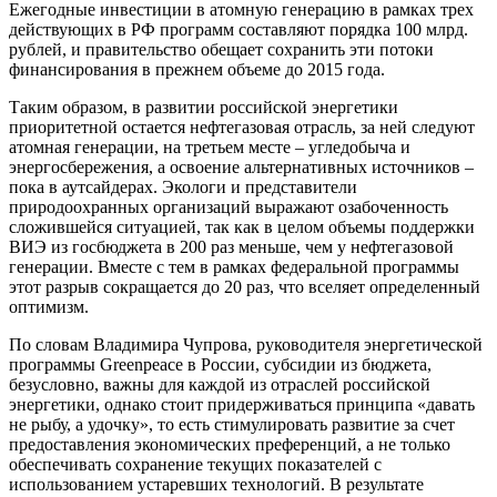
Ежегодные инвестиции в атомную генерацию в рамках трех
действующих в РФ программ составляют порядка 100 млрд.
рублей, и правительство обещает сохранить эти потоки
финансирования в прежнем объеме до 2015 года.
Таким образом, в развитии российской энергетики
приоритетной остается нефтегазовая отрасль, за ней следуют
атомная генерации, на третьем месте – угледобыча и
энергосбережения
, а освоение альтернативных источников –
пока в аутсайдерах. Экологи и представители
природоохранных организаций выражают озабоченность
сложившейся ситуацией, так как в целом объемы поддержки
ВИЭ из госбюджета в 200 раз меньше, чем у нефтегазовой
генерации. Вместе с тем в рамках федеральной программы
этот разрыв сокращается до 20 раз, что вселяет определенный
оптимизм.
По словам Владимира Чупрова, руководителя энергетической
программы Greenpeace в России, субсидии из бюджета,
безусловно, важны для каждой из отраслей российской
энергетики, однако стоит придерживаться принципа «давать
не рыбу, а удочку», то есть стимулировать развитие за счет
предоставления экономических преференций, а не только
обеспечивать сохранение текущих показателей с
использованием устаревших технологий. В результате