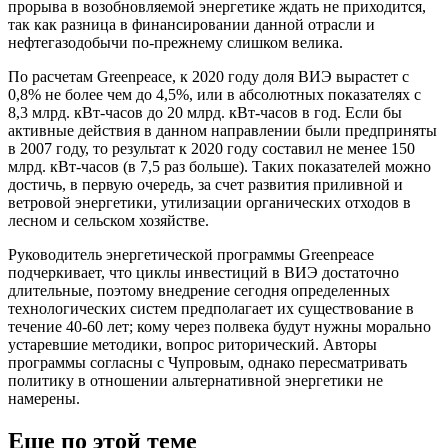
прорыва в возобновляемой энергетике ждать не приходится,
так как разница в финансировании данной отрасли и
нефтегазодобычи по-прежнему слишком велика.
По расчетам Greenpeace, к 2020 году доля ВИЭ вырастет с
0,8% не более чем до 4,5%, или в абсолютных показателях с
8,3 млрд. кВт-часов до 20 млрд. кВт-часов в год. Если бы
активные действия в данном направлении были предприняты
в 2007 году, то результат к 2020 году составил не менее 150
млрд. кВт-часов (в 7,5 раз больше). Таких показателей можно
достичь, в первую очередь, за счет развития приливной и
ветровой энергетики, утилизации органических отходов в
лесном и сельском хозяйстве.
Руководитель энергетической программы Greenpeace
подчеркивает, что циклы инвестиций в ВИЭ достаточно
длительные, поэтому внедрение сегодня определенных
технологических систем предполагает их существование в
течение 40-60 лет; кому через полвека будут нужны морально
устаревшие методики, вопрос риторический. Авторы
программы согласны с Чупровым, однако пересматривать
политику в отношении альтернативной энергетики не
намерены.
Еще по этой теме