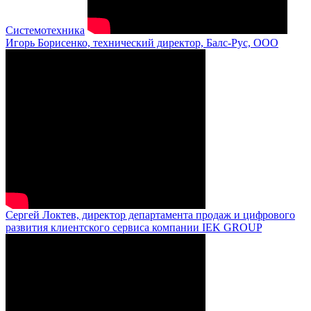
Системотехника
Игорь Борисенко, технический директор, Балс-Рус, ООО
Сергей Локтев, директор департамента продаж и цифрового
развития клиентского сервиса компании IEK GROUP