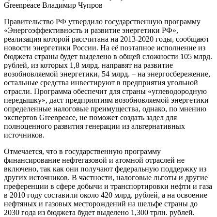
Greenpeace Владимир Чупров
Правительство РФ утвердило государственную программу
«Энергоэффективн
ость и развитие энергетики РФ»,
реализация которой рассчитана на 2013-2020 годы, сообщают
новости энергетики России. На её поэтапное исполнение из
бюджета страны будет выделено в общей сложности 105 млрд.
рублей, из которых 1,8 млрд. направят на развитие
возобновляемой энергетики, 54 млрд. – на энергосбережение
,
остальные средства инвестируют в предприятия угольной
отрасли. Программа обеспечит для страны «углеводородную
передышку», даст предприятиям возобновляемой энергетики
определенные налоговые преимущества, однако, по мнению
экспертов Greenpeace, не поможет создать задел для
полноценного развития генерации из альтернативных
источников.
Отмечается, что в государственную программу
финансирование нефтегазовой и атомной отраслей не
включено, так как они получают федеральную поддержку из
других источников. В частности, налоговые льготы и другие
преференции в сфере добычи и транспортировки нефти и газа
в 2010 году составили около 420 млрд. рублей, а на освоение
нефтяных и газовых месторождений на шельфе страны до
2030 года из бюджета будет выделено 1,300 трлн. рублей.