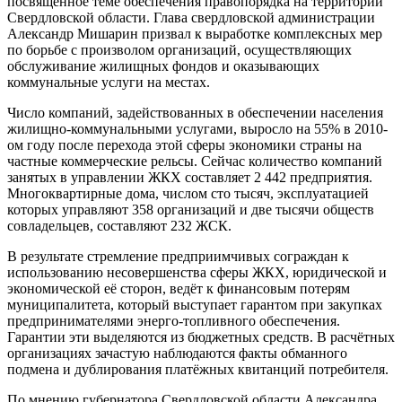
посвящённое теме обеспечения правопорядка на территории
Свердловской области. Глава свердловской администрации
Александр Мишарин призвал к выработке комплексных мер
по борьбе с произволом организаций, осуществляющих
обслуживание жилищных фондов и оказывающих
коммунальные услуги на местах.
Число компаний, задействованных в обеспечении населения
жилищно-коммунальными услугами, выросло на 55% в 2010-
ом году после перехода этой сферы экономики страны на
частные коммерческие рельсы. Сейчас количество компаний
занятых в управлении ЖКХ составляет 2 442 предприятия.
Многоквартирные дома, числом сто тысяч, эксплуатацией
которых управляют 358 организаций и две тысячи обществ
совладельцев, составляют 232 ЖСК.
В результате стремление предприимчивых сограждан к
использованию несовершенства сферы ЖКХ, юридической и
экономической её сторон, ведёт к финансовым потерям
муниципалитета, который выступает гарантом при закупках
предпринимателями энерго-топливного обеспечения.
Гарантии эти выделяются из бюджетных средств. В расчётных
организациях зачастую наблюдаются факты обманного
подмена и дублирования платёжных квитанций потребителя.
По мнению губернатора Свердловской области Александра