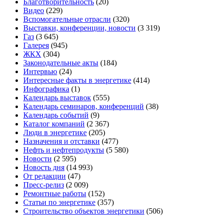
Благотворительность
(20)
Видео
(229)
Вспомогательные отрасли
(320)
Выставки, конференции, новости
(3 319)
Газ
(3 645)
Галерея
(945)
ЖКХ
(304)
Законодательные акты
(184)
Интервью
(24)
Интересные факты в энергетике
(414)
Инфографика
(1)
Календарь выставок
(555)
Календарь семинаров, конференций
(38)
Календарь событий
(9)
Каталог компаний
(2 367)
Люди в энергетике
(205)
Назначения и отставки
(477)
Нефть и нефтепродукты
(5 580)
Новости
(2 595)
Новость дня
(14 993)
От редакции
(47)
Пресс-релиз
(2 009)
Ремонтные работы
(152)
Статьи по энергетике
(357)
Строительство объектов энергетики
(506)