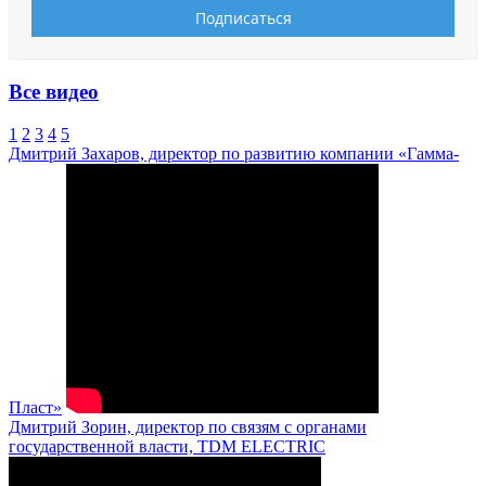
Все видео
1
2
3
4
5
Дмитрий Захаров, директор по развитию компании «Гамма-
Пласт»
Дмитрий Зорин, директор по связям с органами
государственной власти, TDM ELECTRIC