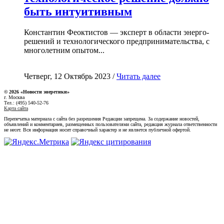
быть интуитивным
Константин Феоктистов — эксперт в области энерго-
решений и технологического предпринимательства, с
многолетним опытом...
Четверг, 12 Октябрь 2023 /
Читать далее
© 2026 «Новости энеретики»
г. Москва
Тел.: (495) 540-52-76
Карта сайта
Перепечатка материала с сайта без разрешения Редакции запрещена. За содержание новостей,
объявлений и комментариев, размещенных пользователями сайта, редакция журнала ответственности
не несет. Вся информация носит справочный характер и не является публичной офертой.