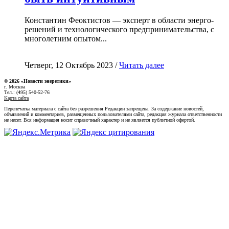
Константин Феоктистов — эксперт в области энерго-
решений и технологического предпринимательства, с
многолетним опытом...
Четверг, 12 Октябрь 2023 /
Читать далее
© 2026 «Новости энеретики»
г. Москва
Тел.: (495) 540-52-76
Карта сайта
Перепечатка материала с сайта без разрешения Редакции запрещена. За содержание новостей,
объявлений и комментариев, размещенных пользователями сайта, редакция журнала ответственности
не несет. Вся информация носит справочный характер и не является публичной офертой.