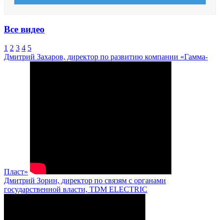
Все видео
1
2
3
4
5
Дмитрий Захаров, директор по развитию компании «Гамма-
Пласт»
Дмитрий Зорин, директор по связям с органами
государственной власти, TDM ELECTRIC