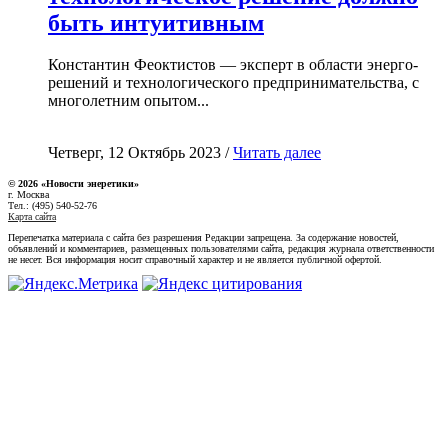
быть интуитивным
Константин Феоктистов — эксперт в области энерго-
решений и технологического предпринимательства, с
многолетним опытом...
Четверг, 12 Октябрь 2023 /
Читать далее
© 2026 «Новости энеретики»
г. Москва
Тел.: (495) 540-52-76
Карта сайта
Перепечатка материала с сайта без разрешения Редакции запрещена. За содержание новостей,
объявлений и комментариев, размещенных пользователями сайта, редакция журнала ответственности
не несет. Вся информация носит справочный характер и не является публичной офертой.