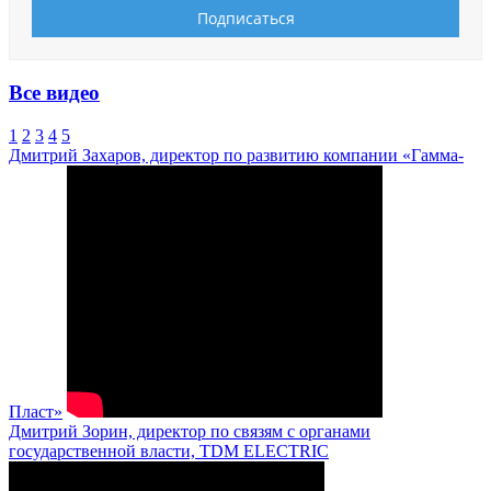
Все видео
1
2
3
4
5
Дмитрий Захаров, директор по развитию компании «Гамма-
Пласт»
Дмитрий Зорин, директор по связям с органами
государственной власти, TDM ELECTRIC