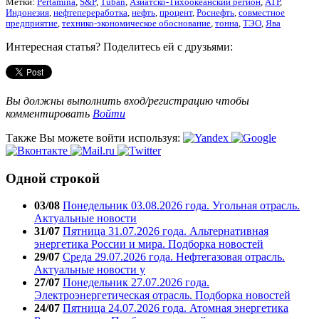
Метки:
Pertamina
,
S&P
,
Tuban
,
Азиатско-Тихоокеанский регион
,
АТР
,
Индонезия
,
нефтепереработка
,
нефть
,
процент
,
Роснефть
,
совместное
предприятие
,
технико-экономическое обоснование
,
тонна
,
ТЭО
,
Ява
Интересная статья? Поделитесь ей с друзьями:
Вы должны выполнить вход/регистрацию чтобы
комментировать
Войти
Также Вы можете войти используя:
Одной строкой
03/08
Понедельник 03.08.2026 года. Угольная отрасль.
Актуальные новости
31/07
Пятница 31.07.2026 года. Альтернативная
энергетика России и мира. Подборка новостей
29/07
Среда 29.07.2026 года. Нефтегазовая отрасль.
Актуальные новости у
27/07
Понедельник 27.07.2026 года.
Электроэнергетическая отрасль. Подборка новостей
24/07
Пятница 24.07.2026 года. Атомная энергетика