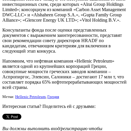
инвестиционных схем, среди которых «Alrai Group Holdings
Limited»; консорциум из компаний «Carbon Asset Management
DWC-LLC» и «Alshaheen Group S.A.», «Gupta Family Group
Alliance»; «Glencore Energy UK LTD»; «Vitol Holding B.V.».
Консультанты фонда после оценки представленных
документов с выражением заинтересованности, представят
свои рекомендации совету директоров HRADF по
кандидатам, отвечающим критериям для включения в
следующий этап конкурса.
Напомним, что нефтяная компания «Hellenic Petroleum»
является одной из крупнейших корпораций Греции,
совокупные мощности греческих заводов компании –
Аспропиргос, Элевсин, Салоники – достигают 17 млн т, что
составляет порядка 65% нефтеперерабатывающих мощностей
всей страны.
Метки:
Hellenic Petroleum
,
Греция
Интересная статья? Поделитесь ей с друзьями:
Вы должны выполнить вход/регистрацию чтобы