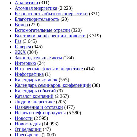
Аналитика
(311)
Атомная энергетика
(2 223)
Безопасность объектов энергетики
(331)
Благотворительность
(20)
Видео
(229)
Вспомогательные отрасли
(320)
Выставки, конференции, новости
(3 319)
Газ
(3 645)
Галерея
(945)
ЖКХ
(304)
Законодательные акты
(184)
Интервью
(24)
Интересные факты в энергетике
(414)
Инфографика
(1)
Календарь выставок
(555)
Календарь семинаров, конференций
(38)
Календарь событий
(9)
Каталог компаний
(2 367)
Люди в энергетике
(205)
Назначения и отставки
(477)
Нефть и нефтепродукты
(5 580)
Новости
(2 595)
Новость дня
(14 993)
От редакции
(47)
Пресс-релиз
(2 009)