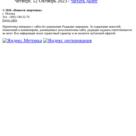
Четверг, 12 Октябрь 2023 /
Читать далее
© 2026 «Новости энеретики»
г. Москва
Тел.: (495) 540-52-76
Карта сайта
Перепечатка материала с сайта без разрешения Редакции запрещена. За содержание новостей,
объявлений и комментариев, размещенных пользователями сайта, редакция журнала ответственности
не несет. Вся информация носит справочный характер и не является публичной офертой.