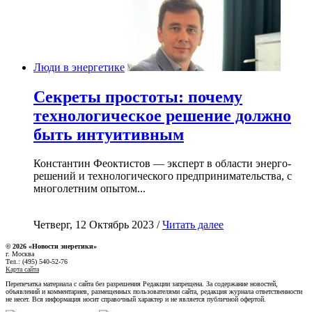
Люди в энергетике
Секреты простоты: почему
технологическое решение должно
быть интуитивным
Константин Феоктистов — эксперт в области энерго-
решений и технологического предпринимательства, с
многолетним опытом...
Четверг, 12 Октябрь 2023 /
Читать далее
© 2026 «Новости энеретики»
г. Москва
Тел.: (495) 540-52-76
Карта сайта
Перепечатка материала с сайта без разрешения Редакции запрещена. За содержание новостей,
объявлений и комментариев, размещенных пользователями сайта, редакция журнала ответственности
не несет. Вся информация носит справочный характер и не является публичной офертой.