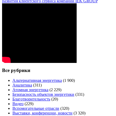
развития клиентского сервиса компании IEK GROUP
Все рубрики
Альтернативная энергетика
(1 900)
Аналитика
(311)
Атомная энергетика
(2 229)
Безопасность объектов энергетики
(331)
Благотворительность
(20)
Видео
(229)
Вспомогательные отрасли
(320)
Выставки, конференции, новости
(3 320)