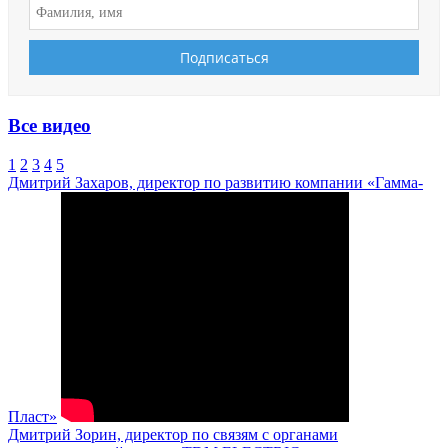
Все видео
1
2
3
4
5
Дмитрий Захаров, директор по развитию компании «Гамма-
Пласт»
Дмитрий Зорин, директор по связям с органами