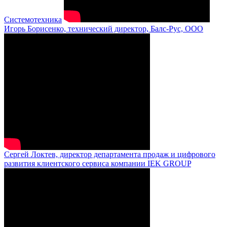
Системотехника
Игорь Борисенко, технический директор, Балс-Рус, ООО
Сергей Локтев, директор департамента продаж и цифрового
развития клиентского сервиса компании IEK GROUP