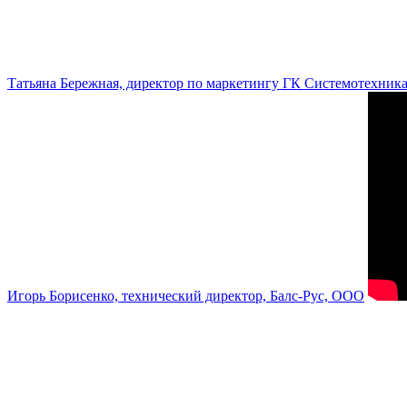
Татьяна Бережная, директор по маркетингу ГК Системотехник
Игорь Борисенко, технический директор, Балс-Рус, ООО