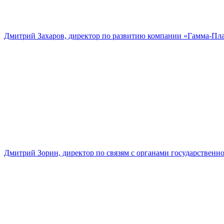
Дмитрий Захаров, директор по развитию компании «Гамма-Пл
Дмитрий Зорин, директор по связям с органами государстве