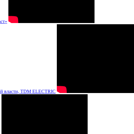
аст»
нной власти, TDM ELECTRIC