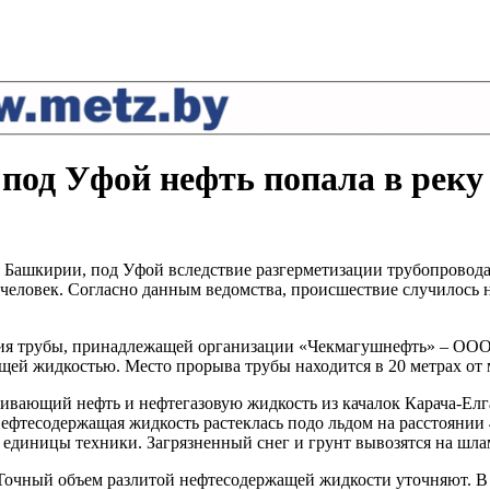
 под Уфой нефть попала в реку
ашкирии, под Уфой вследствие разгерметизации трубопровода в 
человек. Согласно данным ведомства, происшествие случилось 
ия трубы, принадлежащей организации «Чекмагушнефть» – ООО
щей жидкостью. Место прорыва трубы находится в 20 метрах от м
ивающий нефть и нефтегазовую жидкость из качалок Карача-Елга
ефтесодержащая жидкость растеклась подо льдом на расстоянии 
2 единицы техники. Загрязненный снег и грунт вывозятся на шл
и. Точный объем разлитой нефтесодержащей жидкости уточняют. 