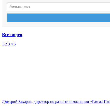
Все видео
1
2
3
4
5
Дмитрий Захаров, директор по развитию компании «Гамма-Пл