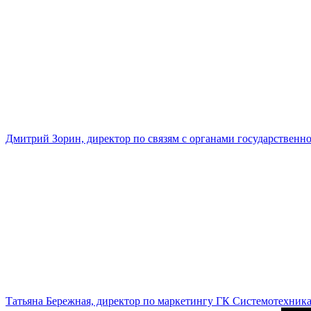
Дмитрий Зорин, директор по связям с органами государстве
Татьяна Бережная, директор по маркетингу ГК Системотехник