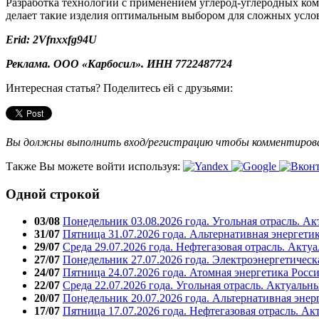
Разработка технологий с применением углерод-углеродных ко
делает такие изделия оптимальным выбором для сложных усло
Erid: 2Vfnxxfg94U
Реклама. ООО «Карбосил». ИНН 7722487724
Интересная статья? Поделитесь ей с друзьями:
Вы должны выполнить вход/регистрацию чтобы комментиро
Также Вы можете войти используя:
Одной строкой
03/08
Понедельник 03.08.2026 года. Угольная отрасль. А
31/07
Пятница 31.07.2026 года. Альтернативная энергети
29/07
Среда 29.07.2026 года. Нефтегазовая отрасль. Акту
27/07
Понедельник 27.07.2026 года. Электроэнергетическ
24/07
Пятница 24.07.2026 года. Атомная энергетика Росс
22/07
Среда 22.07.2026 года. Угольная отрасль. Актуальн
20/07
Понедельник 20.07.2026 года. Альтернативная энер
17/07
Пятница 17.07.2026 года. Нефтегазовая отрасль. А