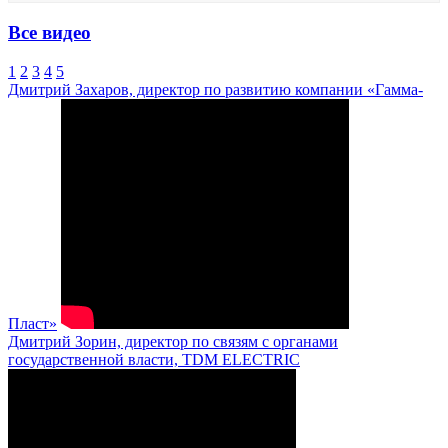
Все видео
1
2
3
4
5
Дмитрий Захаров, директор по развитию компании «Гамма-
Пласт»
Дмитрий Зорин, директор по связям с органами
государственной власти, TDM ELECTRIC