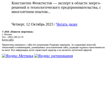
Константин Феоктистов — эксперт в области энерго-
решений и технологического предпринимательства, с
многолетним опытом...
Четверг, 12 Октябрь 2023 /
Читать далее
© 2026 «Новости энеретики»
г. Москва
Тел.: (495) 540-52-76
Карта сайта
Перепечатка материала с сайта без разрешения Редакции запрещена. За содержание новостей,
объявлений и комментариев, размещенных пользователями сайта, редакция журнала ответственности
не несет. Вся информация носит справочный характер и не является публичной офертой.