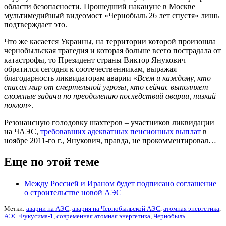
области безопасности. Прошедший накануне в Москве
мультимедийный видеомост «Чернобыль 26 лет спустя» лишь
подтверждает это.
Что же касается Украины, на территории которой произошла
чернобыльская трагедия и которая больше всего пострадала от
катастрофы, то Президент страны Виктор Янукович
обратился сегодня к соотечественникам, выражая
благодарность ликвидаторам аварии «
Всем и каждому, кто
спасал мир от смертельной угрозы, кто сейчас выполняет
сложные задачи по преодолению последствий аварии, низкий
поклон
».
Резонансную голодовку шахтеров – участников ликвидации
на ЧАЭС,
требовавших адекватных пенсионных выплат
в
ноябре 2011-го г., Янукович, правда, не прокомментировал…
Еще по этой теме
Между Россией и Ираном будет подписано соглашение
о строительстве новой АЭС
Метки:
аварии на АЭС
,
авария на Чернобыльской АЭС
,
атомная энергетика
,
АЭС Фукусима-1
,
современная атомная энергетика
,
Чернобыль