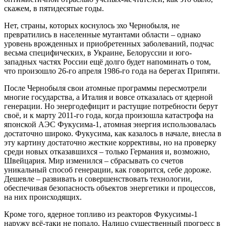
скажем, в пятидесятые годы.
Нет, страны, которых коснулось эхо Чернобыля, не
превратились в населенные мутантами области – однако
уровень врожденных и приобретенных заболеваний, подчас
весьма специфических, в Украине, Белоруссии и юго-
западных частях России ещё долго будет напоминать о том,
что произошло 26-го апреля 1986-го года на берегах Припяти.
После Чернобыля свои атомные программы пересмотрели
многие государства, а Италия и вовсе отказалась от ядерной
генерации. Но энергодефицит и растущие потребности берут
своё, и к марту 2011-го года, когда произошла катастрофа на
японской АЭС Фукусима-1, атомная энергия использовалась
достаточно широко. Фукусима, как казалось в начале, внесла в
эту картину достаточно жесткие коррективы, но на проверку
среди новых отказавшихся – только Германия и, возможно,
Швейцария. Мир изменился – сбрасывать со счетов
уникальный способ генерации, как говорится, себе дороже.
Дешевле – развивать и совершенствовать технологии,
обеспечивая безопасность объектов энергетики и процессов,
на них происходящих.
Кроме того, ядерное топливо из реакторов Фукусимы-1
наружу всё-таки не попало. Налицо существенный прогресс в