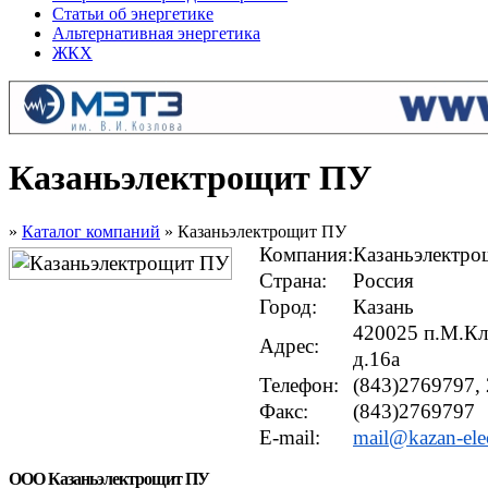
Статьи об энергетике
Альтернативная энергетика
ЖКХ
Казаньэлектрощит ПУ
»
Каталог компаний
» Казаньэлектрощит ПУ
Компания:
Казаньэлектр
Страна:
Россия
Город:
Казань
420025 п.М.Кл
Адрес:
д.16а
Телефон:
(843)2769797,
Факс:
(843)2769797
E-mail:
mail@kazan-elec
ООО Казаньэлектрощит ПУ