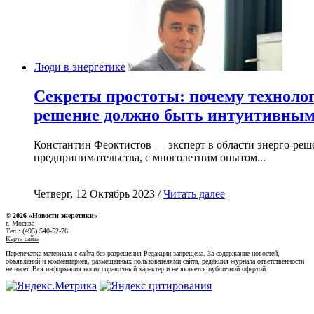
Люди в энергетике
Секреты простоты: почему техноло
решение должно быть интуитивны
Константин Феоктистов — эксперт в области энерго-реш
предпринимательства, с многолетним опытом...
Четверг, 12 Октябрь 2023 /
Читать далее
© 2026 «Новости энеретики»
г. Москва
Тел.: (495) 540-52-76
Карта сайта
Перепечатка материала с сайта без разрешения Редакции запрещена. За содержание новостей,
объявлений и комментариев, размещенных пользователями сайта, редакция журнала ответственности
не несет. Вся информация носит справочный характер и не является публичной офертой.