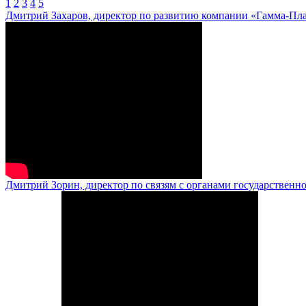
1
2
3
4
5
Дмитрий Захаров, директор по развитию компании «Гамма-Пл
Дмитрий Зорин, директор по связям с органами государственн