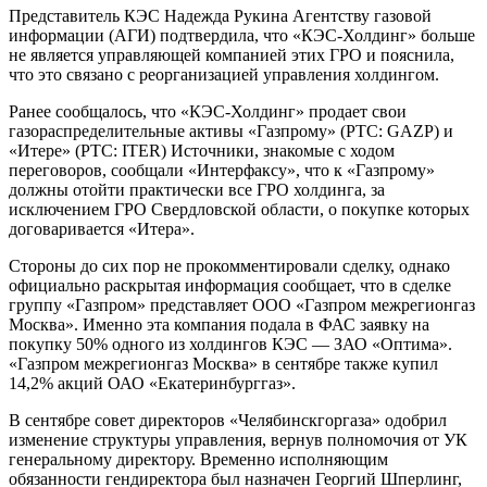
Представитель КЭС Надежда Рукина Агентству газовой
информации (АГИ) подтвердила, что «КЭС-Холдинг» больше
не является управляющей компанией этих ГРО и пояснила,
что это связано с реорганизацией управления холдингом.
Ранее сообщалось, что «КЭС-Холдинг» продает свои
газораспределительные активы «Газпрому» (РТС: GAZP) и
«Итере» (РТС: ITER) Источники, знакомые с ходом
переговоров, сообщали «Интерфаксу», что к «Газпрому»
должны отойти практически все ГРО холдинга, за
исключением ГРО Свердловской области, о покупке которых
договаривается «Итера».
Стороны до сих пор не прокомментировали сделку, однако
официально раскрытая информация сообщает, что в сделке
группу «Газпром» представляет ООО «Газпром межрегионгаз
Москва». Именно эта компания подала в ФАС заявку на
покупку 50% одного из холдингов КЭС — ЗАО «Оптима».
«Газпром межрегионгаз Москва» в сентябре также купил
14,2% акций ОАО «Екатеринбурггаз».
В сентябре совет директоров «Челябинскгоргаза» одобрил
изменение структуры управления, вернув полномочия от УК
генеральному директору. Временно исполняющим
обязанности гендиректора был назначен Георгий Шперлинг,