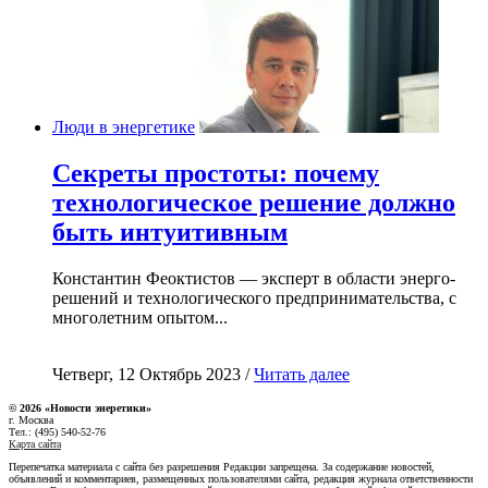
Люди в энергетике
Секреты простоты: почему
технологическое решение должно
быть интуитивным
Константин Феоктистов — эксперт в области энерго-
решений и технологического предпринимательства, с
многолетним опытом...
Четверг, 12 Октябрь 2023 /
Читать далее
© 2026 «Новости энеретики»
г. Москва
Тел.: (495) 540-52-76
Карта сайта
Перепечатка материала с сайта без разрешения Редакции запрещена. За содержание новостей,
объявлений и комментариев, размещенных пользователями сайта, редакция журнала ответственности