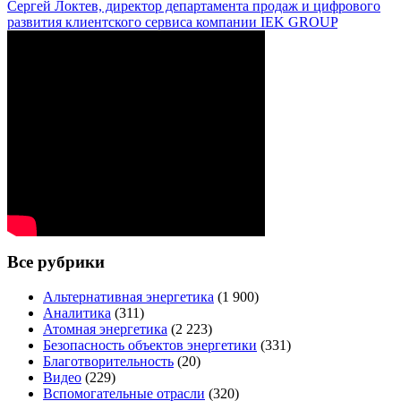
Сергей Локтев, директор департамента продаж и цифрового
развития клиентского сервиса компании IEK GROUP
Все рубрики
Альтернативная энергетика
(1 900)
Аналитика
(311)
Атомная энергетика
(2 223)
Безопасность объектов энергетики
(331)
Благотворительность
(20)
Видео
(229)
Вспомогательные отрасли
(320)