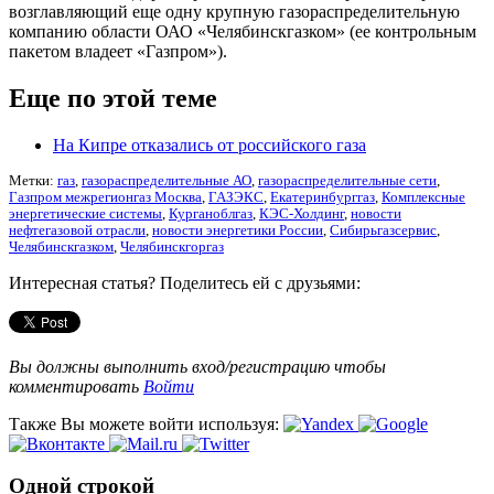
возглавляющий еще одну крупную газораспределительную
компанию области ОАО «Челябинскгазком» (ее контрольным
пакетом владеет «Газпром»).
Еще по этой теме
На Кипре отказались от российского газа
Метки:
газ
,
газораспределительные АО
,
газораспределительные сети
,
Газпром межрегионгаз Москва
,
ГАЗЭКС
,
Екатеринбурггаз
,
Комплексные
энергетические системы
,
Курганоблгаз
,
КЭС-Холдинг
,
новости
нефтегазовой отрасли
,
новости энергетики России
,
Сибирьгазсервис
,
Челябинскгазком
,
Челябинскгоргаз
Интересная статья? Поделитесь ей с друзьями:
Вы должны выполнить вход/регистрацию чтобы
комментировать
Войти
Также Вы можете войти используя:
Одной строкой