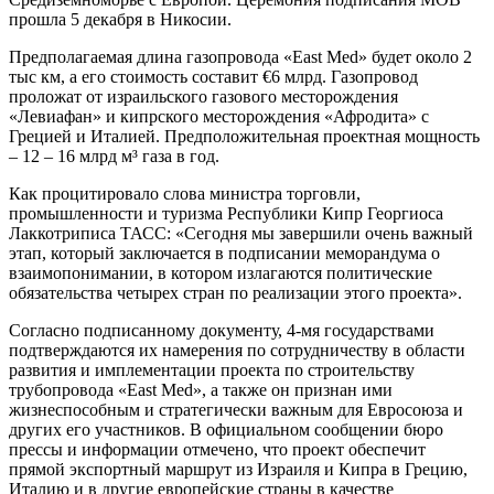
прошла 5 декабря в Никосии.
Предполагаемая длина газопровода «East Med» будет около 2
тыс км, а его стоимость составит €6 млрд. Газопровод
проложат от израильского газового месторождения
«Левиафан» и кипрского месторождения «Афродита» с
Грецией и Италией. Предположительная проектная мощность
– 12 – 16 млрд м³ газа в год.
Как процитировало слова министра торговли,
промышленности и туризма Республики Кипр Георгиоса
Лаккотриписа ТАСС: «Сегодня мы завершили очень важный
этап, который заключается в подписании меморандума о
взаимопонимании, в котором излагаются политические
обязательства четырех стран по реализации этого проекта».
Согласно подписанному документу, 4-мя государствами
подтверждаются их намерения по сотрудничеству в области
развития и имплементации проекта по строительству
трубопровода «East Med», а также он признан ими
жизнеспособным и стратегически важным для Евросоюза и
других его участников. В официальном сообщении бюро
прессы и информации отмечено, что проект обеспечит
прямой экспортный маршрут из Израиля и Кипра в Грецию,
Италию и в другие европейские страны в качестве