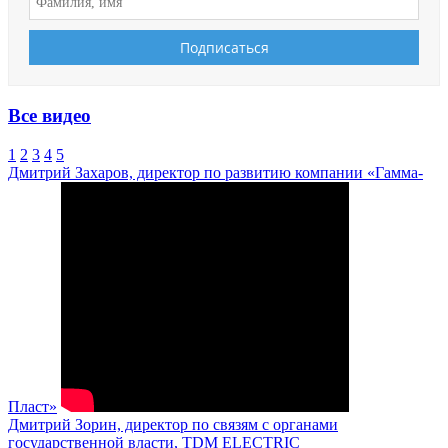
Все видео
1
2
3
4
5
Дмитрий Захаров, директор по развитию компании «Гамма-
Пласт»
Дмитрий Зорин, директор по связям с органами
государственной власти, TDM ELECTRIC