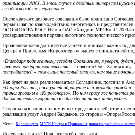
организации ЖКХ. В этом случае с двойным интересом нужно 
сегодня выходят энергетики
».
После краткого делового совещания было подписано Соглаш
первый шаг по взаимодействию энергетиков и представителей 
ООО «ОПОРА РОССИИ» и ОАО «Холдинг МРСК». С 2009-го года
усовершенствования порядка льготного технологического прис
Проанализировав достигнутые успехи и понимая важность дал
Центра и Приволжья «Кировэнерго» вышел с инициативой подп
«
Благодаря подписанному сегодня Соглашению, я уверен, будет
среднего предпринимательства
, — пояснил Олег Харивский,
потребителей – тем выше полезный отпуск, чем выше полезны
Как будет на деле реализовываться Соглашение, пояснил и Анд
«Опоры России», поступает обращение или жалоба граждан — 
транслированы в «Кировэнерго». По ним сразу же начнется р
дополнительные гарантии в соблюдении наших интересов
».
Стороны назначили полномочных представителей, ответственн
реализации услуг Андрей Балдыков, со стороны «Опоры Росси
Метки:
Кировэнерго
,
МРСК Центра и Приволжья
,
новости российских энерг
Интересная статья? Поделитесь ей с друзьями: