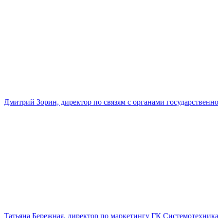
Дмитрий Зорин, директор по связям с органами государстве
Татьяна Бережная, директор по маркетингу ГК Системотехник