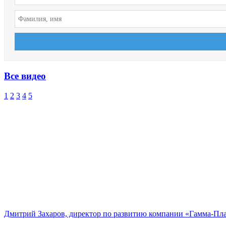
Все видео
1
2
3
4
5
Дмитрий Захаров, директор по развитию компании «Гамма-Пл