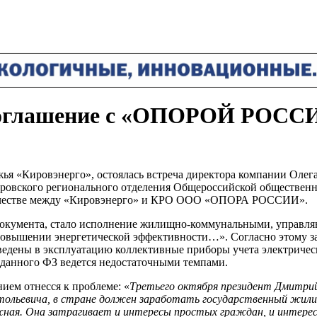
 соглашение с «ОПОРОЙ РОСС
я «Кировэнерго», остоялась встреча директора компании Олег
Кировского регионального отделения Общероссийской общест
дничестве между «Кировэнерго» и КРО ООО «ОПОРА РОССИИ».
 документа, стало исполнение жилищно-коммунальными, управ
вышении энергетической эффективности…». Согласно этому закон
ены в эксплуатацию коллективные приборы учета электрической
 данного ФЗ ведется недостаточными темпами.
ем отнесся к проблеме: «
Третьего октября президент Дмитрий
атольевича, в стране должен заработать государственный жил
жная. Она затрагивает и интересы простых граждан, и интерес