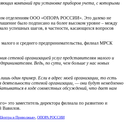
яющих компаний при установке приборов учета, с которыми
вским отделениям ООО «ОПОРА РОССИИ». Это далеко не
оглашение было подписано на более высоком уровне – между
ло успешных шагов, в частности, касающихся вопросов
в малого и среднего предпринимательства, филиал МРСК
ания сетевой организацией услуг представителям малого и
дпринимателям. Ведь, по сути, чем больше у нас новых
лишь один пример. Если в адрес моей организации, то есть
деятельности сетевой организации, — они будут немедленно
батываться в ходе совместных обсуждений, что дает нам
о» это заместитель директора филиала по развитию и
й Вавилов.
Центра и Приволжья»
,
ОПОРА РОССИИ