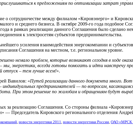
прислушиваться к предложениям по оптимизации затрат управл
ение о сотрудничестве между филиалом «Кировэнерго» и Киро
малого и среднего бизнеса. В октябре 2009-го года подобное С
 в рамках реализации данного Соглашения было сделано нема
оединения к электросетям субъектов предпринимательства.
ьнейшего усиления взаимодействия энергокомпании и субъекто
исания Соглашения на местном, т.е. региональном уровне.
 решено немало проблем, которые возникают сегодня в ходе оказ
 —
мы, энергетики, всегда готовы помогать и идти навстречу пре
й отпуск – тем лучше всем!
».
рей Вавилов: «
Путей реализации данного документа много. Вот 
индивидуальных предпринимателей — по вопросам, касающимся 
абота. При этом решение по жалобам и обращениям будут выра
ых за реализацию Соглашения. Со стороны филиала «Кировэнерг
и» — Председатель Кировского регионального отделения Андре
окомпаний
,
новости энергетики 2011
,
новости энергетики России
,
ОАО «МРСК 