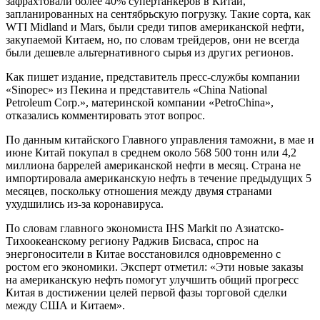
зафрахтовали более 40% супертанкеров в Китай,
запланированных на сентябрьскую погрузку. Такие сорта, как
WTI Midland и Mars, были среди типов американской нефти,
закупаемой Китаем, но, по словам трейдеров, они не всегда
были дешевле альтернативного сырья из других регионов.
Как пишет издание, представитель пресс-службы компании
«Sinopec» из Пекина и представитель «China National
Petroleum Corp.», материнской компании «PetroChina»,
отказались комментировать этот вопрос.
По данным китайского Главного управления таможни, в мае и
июне Китай покупал в среднем около 568 500 тонн или 4,2
миллиона баррелей американской нефти в месяц. Страна не
импортировала американскую нефть в течение предыдущих 5
месяцев, поскольку отношения между двумя странами
ухудшились из-за коронавируса.
По словам главного экономиста IHS Markit по Азиатско-
Тихоокеанскому региону Раджив Бисваса, спрос на
энергоносители в Китае восстановился одновременно с
ростом его экономики. Эксперт отметил: «Эти новые заказы
на американскую нефть помогут улучшить общий прогресс
Китая в достижении целей первой фазы торговой сделки
между США и Китаем».