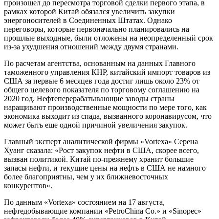
произошел до пересмотра торговой сделки первого этапа, в
рамках которой Китай обязался увеличить закупки
энергоносителей в Соединенных Штатах. Однако
переговоры, которые первоначально планировались на
прошлые выходные, были отложены на неопределенный срок
из-за ухудшения отношений между двумя странами.
По расчетам агентства, основанным на данных Главного
таможенного управления КНР, китайский импорт товаров из
США за первые 6 месяцев года достиг лишь около 23% от
общего целевого показателя по торговому соглашению на
2020 год. Нефтеперерабатывающие заводы страны
наращивают производственные мощности по мере того, как
экономика выходит из спада, вызванного коронавирусом, что
может быть еще одной причиной увеличения закупок.
Главный эксперт аналитической фирмы «Vortexa» Серена
Хуанг сказала: «Рост закупок нефти в США, скорее всего,
вызван политикой. Китай по-прежнему хранит большие
запасы нефти, и текущие цены на нефть в США не намного
более благоприятны, чем у их ближневосточных
конкурентов».
По данным «Vortexa» состоянием на 17 августа,
нефтедобывающие компании «PetroChina Co.» и «Sinopec»