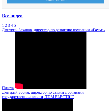
Все видео
1
2
3
4
5
Дмитрий Захаров, директор по развитию компании «Гамма-
Пласт»
Дмитрий Зорин, директор по связям с органами
государственной власти, TDM ELECTRIC