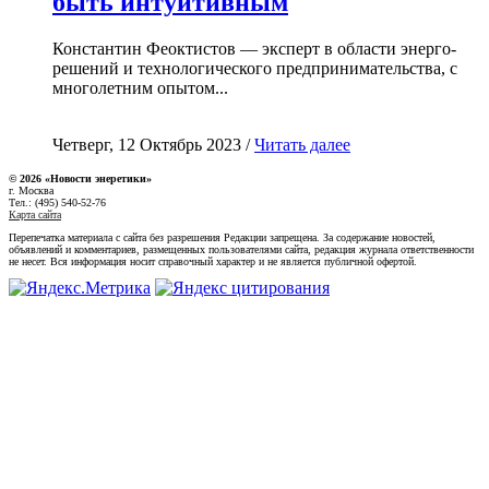
быть интуитивным
Константин Феоктистов — эксперт в области энерго-
решений и технологического предпринимательства, с
многолетним опытом...
Четверг, 12 Октябрь 2023 /
Читать далее
© 2026 «Новости энеретики»
г. Москва
Тел.: (495) 540-52-76
Карта сайта
Перепечатка материала с сайта без разрешения Редакции запрещена. За содержание новостей,
объявлений и комментариев, размещенных пользователями сайта, редакция журнала ответственности
не несет. Вся информация носит справочный характер и не является публичной офертой.