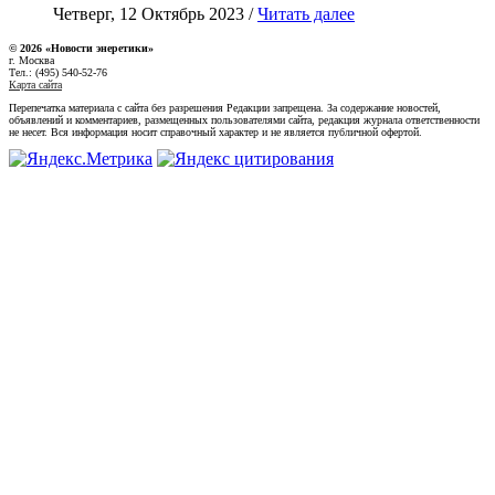
Четверг, 12 Октябрь 2023 /
Читать далее
© 2026 «Новости энеретики»
г. Москва
Тел.: (495) 540-52-76
Карта сайта
Перепечатка материала с сайта без разрешения Редакции запрещена. За содержание новостей,
объявлений и комментариев, размещенных пользователями сайта, редакция журнала ответственности
не несет. Вся информация носит справочный характер и не является публичной офертой.