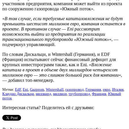
участников предприятия, компания может выйти из проекта
по сооружению газопровода «Южный поток».
«
В том случае, если требуемые капиталовложения не будут
превышать шестисот миллионов евро, компания останется в
проекте. В противном случае — Eni рассмотрит
возможность выйти из предприятия по реализации
транснационального трубопровода «Южный поток»
«, —
подчеркнул управляющий.
По словам Дискальци, и Wintershall (Германия), и EDF
(Франция) испытывают сейчас финансовый дефицит для
крупных инвестпрограмм также, как и Eni. «
Вложение
капитала в проект в объеме двух миллиардов четырехсот
миллионов евро — это слишком большой риск для компании
«,
— добавил топ-менеджер.
Метки:
EdF
,
Eni
,
Gazprom
,
Wintershall
,
газопровод
,
Германия
,
евро
,
Италия
,
Клаудио Дискальци
,
миллиард
,
миллион
,
трубопровод
,
Франция
,
Южный
поток
Интересная статья? Поделитесь ей с друзьями: