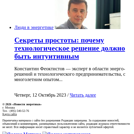
Люди в энергетике
Секреты простоты: почему
технологическое решение должно
быть интуитивным
Константин Феоктистов — эксперт в области энерго-
решений и технологического предпринимательства, с
многолетним опытом...
Четверг, 12 Октябрь 2023 /
Читать далее
© 2026 «Новости энеретики»
г. Москва
Тел.: (495) 540-52-76
Карта сайта
Перепечатка материала с сайта без разрешения Редакции запрещена. За содержание новостей,
объявлений и комментариев, размещенных пользователями сайта, редакция журнала ответственности
не несет. Вся информация носит справочный характер и не является публичной офертой.