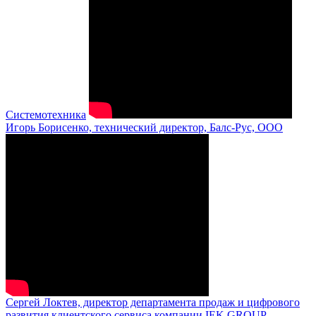
Системотехника
Игорь Борисенко, технический директор, Балс-Рус, ООО
Сергей Локтев, директор департамента продаж и цифрового
развития клиентского сервиса компании IEK GROUP