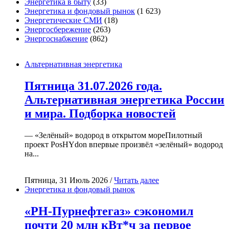
Энергетика в быту
(33)
Энергетика и фондовый рынок
(1 623)
Энергетические СМИ
(18)
Энергосбережение
(263)
Энергоснабжение
(862)
Альтернативная энергетика
Пятница 31.07.2026 года.
Альтернативная энергетика России
и мира. Подборка новостей
— «Зелёный» водород в открытом мореПилотный
проект PosHYdon впервые произвёл «зелёный» водород
на...
Пятница, 31 Июль 2026 /
Читать далее
Энергетика и фондовый рынок
«РН-Пурнефтегаз» сэкономил
почти 20 млн кВт*ч за первое