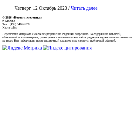
Четверг, 12 Октябрь 2023 /
Читать далее
© 2026 «Новости энеретики»
г. Москва
Тел.: (495) 540-52-76
Карта сайта
Перепечатка материала с сайта без разрешения Редакции запрещена. За содержание новостей,
объявлений и комментариев, размещенных пользователями сайта, редакция журнала ответственности
не несет. Вся информация носит справочный характер и не является публичной офертой.