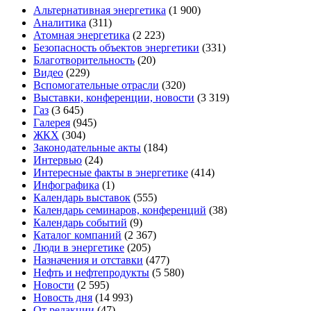
Альтернативная энергетика
(1 900)
Аналитика
(311)
Атомная энергетика
(2 223)
Безопасность объектов энергетики
(331)
Благотворительность
(20)
Видео
(229)
Вспомогательные отрасли
(320)
Выставки, конференции, новости
(3 319)
Газ
(3 645)
Галерея
(945)
ЖКХ
(304)
Законодательные акты
(184)
Интервью
(24)
Интересные факты в энергетике
(414)
Инфографика
(1)
Календарь выставок
(555)
Календарь семинаров, конференций
(38)
Календарь событий
(9)
Каталог компаний
(2 367)
Люди в энергетике
(205)
Назначения и отставки
(477)
Нефть и нефтепродукты
(5 580)
Новости
(2 595)
Новость дня
(14 993)
От редакции
(47)