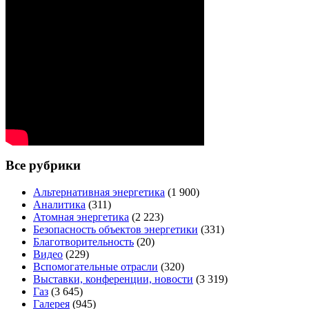
Все рубрики
Альтернативная энергетика
(1 900)
Аналитика
(311)
Атомная энергетика
(2 223)
Безопасность объектов энергетики
(331)
Благотворительность
(20)
Видео
(229)
Вспомогательные отрасли
(320)
Выставки, конференции, новости
(3 319)
Газ
(3 645)
Галерея
(945)