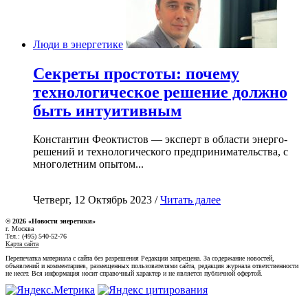
Люди в энергетике
Секреты простоты: почему
технологическое решение должно
быть интуитивным
Константин Феоктистов — эксперт в области энерго-
решений и технологического предпринимательства, с
многолетним опытом...
Четверг, 12 Октябрь 2023 /
Читать далее
© 2026 «Новости энеретики»
г. Москва
Тел.: (495) 540-52-76
Карта сайта
Перепечатка материала с сайта без разрешения Редакции запрещена. За содержание новостей,
объявлений и комментариев, размещенных пользователями сайта, редакция журнала ответственности
не несет. Вся информация носит справочный характер и не является публичной офертой.