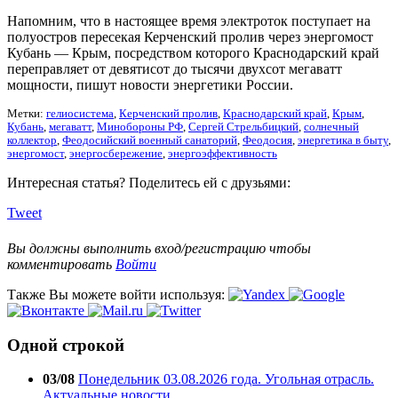
Напомним, что в настоящее время электроток поступает на
полуостров пересекая Керченский пролив через энергомост
Кубань — Крым, посредством которого Краснодарский край
переправляет от девятисот до тысячи двухсот мегаватт
мощности, пишут новости энергетики России.
Метки:
гелиосистема
,
Керченский пролив
,
Краснодарский край
,
Крым
,
Кубань
,
мегаватт
,
Минобороны РФ
,
Сергей Стрельбицкий
,
солнечный
коллектор
,
Феодосийский военный санаторий
,
Феодосия
,
энергетика в быту
,
энергомост
,
энергосбережение
,
энергоэффективность
Интересная статья? Поделитесь ей с друзьями:
Tweet
Вы должны выполнить вход/регистрацию чтобы
комментировать
Войти
Также Вы можете войти используя:
Одной строкой
03/08
Понедельник 03.08.2026 года. Угольная отрасль.
Актуальные новости