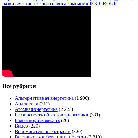
развития клиентского сервиса компании IEK GROUP
Все рубрики
Альтернативная энергетика
(1 900)
Аналитика
(311)
Атомная энергетика
(2 223)
Безопасность объектов энергетики
(331)
Благотворительность
(20)
Видео
(229)
Вспомогательные отрасли
(320)
Выставки, конференции, новости
(3 319)