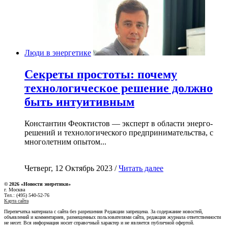
Люди в энергетике
Секреты простоты: почему
технологическое решение должно
быть интуитивным
Константин Феоктистов — эксперт в области энерго-
решений и технологического предпринимательства, с
многолетним опытом...
Четверг, 12 Октябрь 2023 /
Читать далее
© 2026 «Новости энеретики»
г. Москва
Тел.: (495) 540-52-76
Карта сайта
Перепечатка материала с сайта без разрешения Редакции запрещена. За содержание новостей,
объявлений и комментариев, размещенных пользователями сайта, редакция журнала ответственности
не несет. Вся информация носит справочный характер и не является публичной офертой.