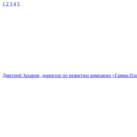
1
2
3
4
5
Дмитрий Захаров, директор по развитию компании «Гамма-Пл