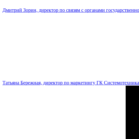
Дмитрий Зорин, директор по связям с органами государстве
Татьяна Бережная, директор по маркетингу ГК Системотехник