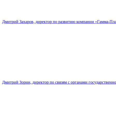
Дмитрий Захаров, директор по развитию компании «Гамма-Пл
Дмитрий Зорин, директор по связям с органами государстве