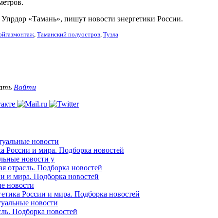
метров.
прдор «Тамань», пишут новости энергетики России.
ойгазмонтаж
,
Таманский полуостров
,
Тузла
вать
Войти
ктуальные новости
ка России и мира. Подборка новостей
альные новости у
ая отрасль. Подборка новостей
ии и мира. Подборка новостей
ые новости
гетика России и мира. Подборка новостей
ктуальные новости
сль. Подборка новостей