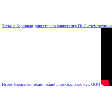
Татьяна Бережная, директор по маркетингу ГК Системотехник
Игорь Борисенко, технический директор, Балс-Рус, ООО