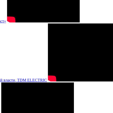
аст»
нной власти, TDM ELECTRIC