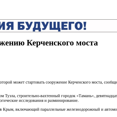
ужению Керченского моста
торой может стартовать сооружение Керченского моста, сообщила
м Тузла, строительно-вахтенный городок «Тамань», девятнадцат
огические исследования и разминирование.
ов Крым, включающий параллельные железнодорожный и автомоби