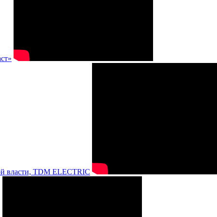
аст»
нной власти, TDM ELECTRIC