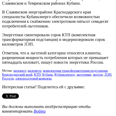
Славянском и Темрюкском районах Кубани.
В Славянском энергорайоне Краснодарского края
специалисты Кубаньэнерго обеспечили возможностью
подключения к снабжению электротоком пятьсот семьдесят
потребителей-льготников.
Энергетики смонтировали сорок КТП (комплектная
трансформаторная подстанция) и модернизировали сорок
километров ЛЭП.
Отметим, что к льготной категории относятся клиенты,
разрешенная мощность потребления которых не превышает
пятнадцать киловатт, пишут новости энергетики России.
Метки:
киловатт
,
километр
,
комплектная трансформаторная подстанция
,
Краснодарский край
,
КТП
,
Кубань
,
Кубаньэнерго
,
льготники
,
льготы
,
ЛЭП
,
Россети
,
электросетевой комплекс
Интересная статья? Поделитесь ей с друзьями:
Вы должны выполнить вход/регистрацию чтобы
комментировать
Войти