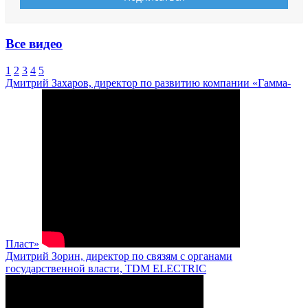
Все видео
1
2
3
4
5
Дмитрий Захаров, директор по развитию компании «Гамма-
Пласт»
Дмитрий Зорин, директор по связям с органами
государственной власти, TDM ELECTRIC