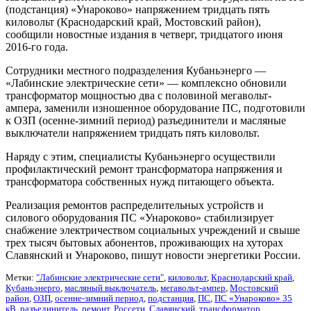
(подстанция) «Унароково» напряжением тридцать пять
киловольт (Краснодарский край, Мостовский район),
сообщили новостные издания в четверг, тридцатого июня
2016-го года.
Сотрудники местного подразделения Кубаньэнерго —
«Лабинские электрические сети» — комплексно обновили
трансформатор мощностью два с половиной мегавольт-
ампера, заменили изношенное оборудование ПС, подготовили
к ОЗП (осенне-зимний период) разъединители и масляные
выключатели напряжением тридцать пять киловольт.
Наряду с этим, специалисты Кубаньэнерго осуществили
профилактический ремонт трансформатора напряжения и
трансформатора собственных нужд питающего объекта.
Реализация ремонтов распределительных устройств и
силового оборудования ПС «Унароково» стабилизирует
снабжение электричеством социальных учреждений и свыше
трех тысяч бытовых абонентов, проживающих на хуторах
Славянский и Унароково, пишут новости энергетики России.
Метки:
"Лабинские электрические сети"
,
киловольт
,
Краснодарский край
,
Кубаньэнерго
,
масляный выключатель
,
мегавольт-ампер
,
Мостовский
район
,
ОЗП
,
осенне-зимний период
,
подстанция
,
ПС
,
ПС «Унароково» 35
кВ
,
разъединитель
,
ремонт
,
Россети
,
Славянский
,
трансформатор
,