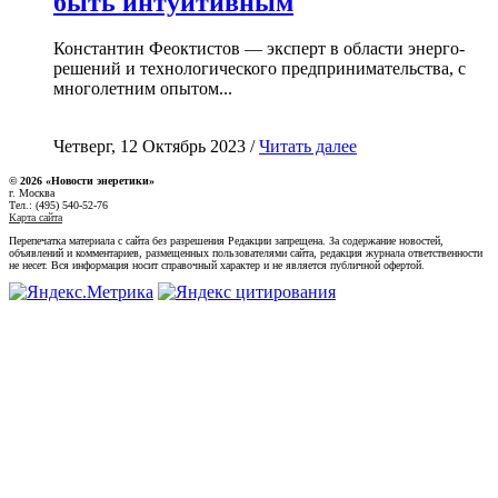
быть интуитивным
Константин Феоктистов — эксперт в области энерго-
решений и технологического предпринимательства, с
многолетним опытом...
Четверг, 12 Октябрь 2023 /
Читать далее
© 2026 «Новости энеретики»
г. Москва
Тел.: (495) 540-52-76
Карта сайта
Перепечатка материала с сайта без разрешения Редакции запрещена. За содержание новостей,
объявлений и комментариев, размещенных пользователями сайта, редакция журнала ответственности
не несет. Вся информация носит справочный характер и не является публичной офертой.