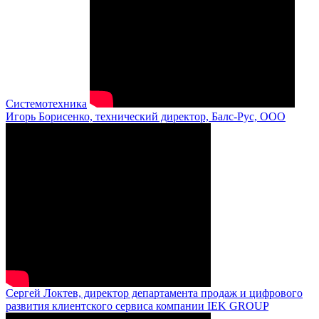
Системотехника
Игорь Борисенко, технический директор, Балс-Рус, ООО
Сергей Локтев, директор департамента продаж и цифрового
развития клиентского сервиса компании IEK GROUP