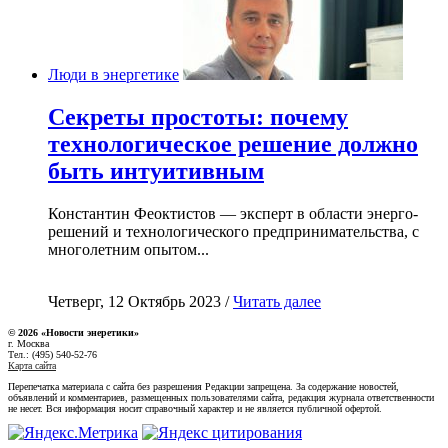
Люди в энергетике
Секреты простоты: почему
технологическое решение должно
быть интуитивным
Константин Феоктистов — эксперт в области энерго-
решений и технологического предпринимательства, с
многолетним опытом...
Четверг, 12 Октябрь 2023 /
Читать далее
© 2026 «Новости энеретики»
г. Москва
Тел.: (495) 540-52-76
Карта сайта
Перепечатка материала с сайта без разрешения Редакции запрещена. За содержание новостей,
объявлений и комментариев, размещенных пользователями сайта, редакция журнала ответственности
не несет. Вся информация носит справочный характер и не является публичной офертой.