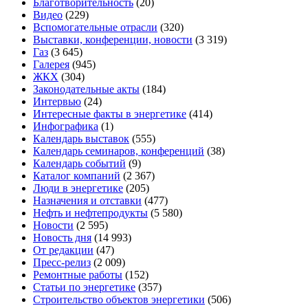
Благотворительность
(20)
Видео
(229)
Вспомогательные отрасли
(320)
Выставки, конференции, новости
(3 319)
Газ
(3 645)
Галерея
(945)
ЖКХ
(304)
Законодательные акты
(184)
Интервью
(24)
Интересные факты в энергетике
(414)
Инфографика
(1)
Календарь выставок
(555)
Календарь семинаров, конференций
(38)
Календарь событий
(9)
Каталог компаний
(2 367)
Люди в энергетике
(205)
Назначения и отставки
(477)
Нефть и нефтепродукты
(5 580)
Новости
(2 595)
Новость дня
(14 993)
От редакции
(47)
Пресс-релиз
(2 009)
Ремонтные работы
(152)
Статьи по энергетике
(357)
Строительство объектов энергетики
(506)