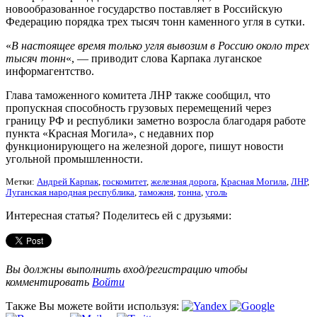
новообразованное государство поставляет в Российскую
Федерацию порядка трех тысяч тонн каменного угля в сутки.
«
В настоящее время только угля вывозим в Россию около трех
тысяч тонн
«, — приводит слова Карпака луганское
информагентство.
Глава таможенного комитета ЛНР также сообщил, что
пропускная способность грузовых перемещений через
границу РФ и республики заметно возросла благодаря работе
пункта «Красная Могила», с недавних пор
функционирующего на железной дороге, пишут новости
угольной промышленности.
Метки:
Андрей Карпак
,
госкомитет
,
железная дорога
,
Красная Могила
,
ЛНР
,
Луганская народная республика
,
таможня
,
тонна
,
уголь
Интересная статья? Поделитесь ей с друзьями:
Вы должны выполнить вход/регистрацию чтобы
комментировать
Войти
Также Вы можете войти используя: