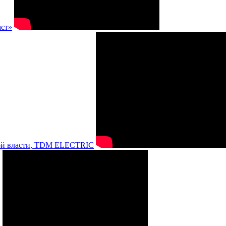
аст»
нной власти, TDM ELECTRIC