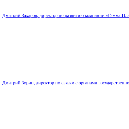
Дмитрий Захаров, директор по развитию компании «Гамма-Пл
Дмитрий Зорин, директор по связям с органами государстве