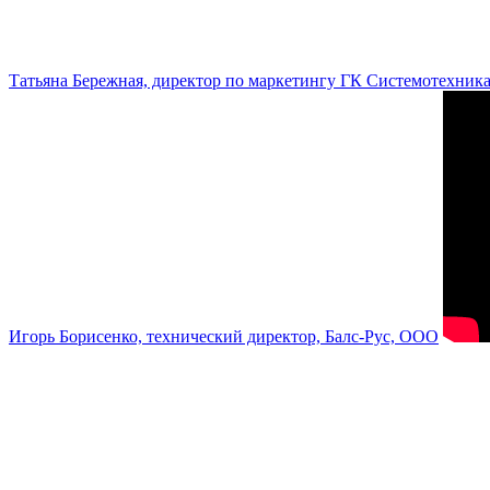
Татьяна Бережная, директор по маркетингу ГК Системотехник
Игорь Борисенко, технический директор, Балс-Рус, ООО