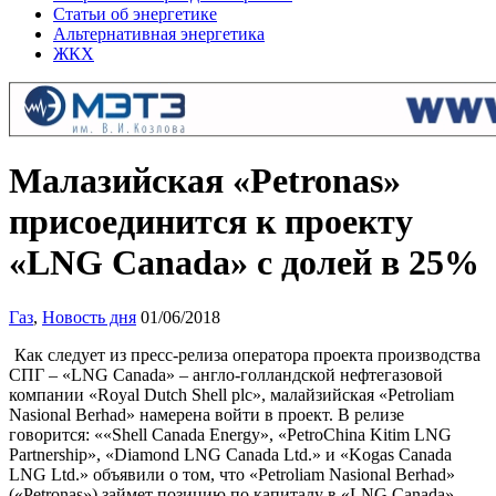
Статьи об энергетике
Альтернативная энергетика
ЖКХ
Малазийская «Petronas»
присоединится к проекту
«LNG Canada» с долей в 25%
Газ
,
Новость дня
01/06/2018
Как следует из пресс-релиза оператора проекта производства
СПГ – «LNG Canada» – англо-голландской нефтегазовой
компании «Royal Dutch Shell plc», малайзийская «Petroliam
Nasional Berhad» намерена войти в проект. В релизе
говорится: ««Shell Canada Energy», «PetroChina Kitim LNG
Partnership», «Diamond LNG Canada Ltd.» и «Kogas Canada
LNG Ltd.» объявили о том, что «Petroliam Nasional Berhad»
(«Petronas») займет позицию по капиталу в «LNG Canada»,