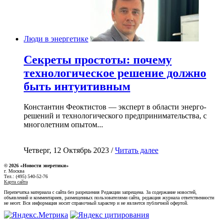
Люди в энергетике
Секреты простоты: почему
технологическое решение должно
быть интуитивным
Константин Феоктистов — эксперт в области энерго-
решений и технологического предпринимательства, с
многолетним опытом...
Четверг, 12 Октябрь 2023 /
Читать далее
© 2026 «Новости энеретики»
г. Москва
Тел.: (495) 540-52-76
Карта сайта
Перепечатка материала с сайта без разрешения Редакции запрещена. За содержание новостей,
объявлений и комментариев, размещенных пользователями сайта, редакция журнала ответственности
не несет. Вся информация носит справочный характер и не является публичной офертой.