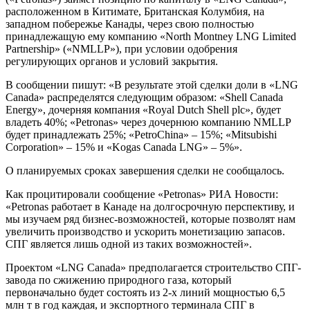
расположенном в Китимате, Британская Колумбия, на
западном побережье Канады, через свою полностью
принадлежащую ему компанию «North Montney LNG Limited
Partnership» («NMLLP»), при условии одобрения
регулирующих органов и условий закрытия.
В сообщении пишут: «В результате этой сделки доли в «LNG
Canada» распределятся следующим образом: «Shell Canada
Energy», дочерняя компания «Royal Dutch Shell plc», будет
владеть 40%; «Petronas» через дочернюю компанию NMLLP
будет принадлежать 25%; «PetroChina» – 15%; «Mitsubishi
Corporation» – 15% и «Kogas Canada LNG» – 5%».
О планируемых сроках завершения сделки не сообщалось.
Как процитировали сообщение «Petronas» РИА Новости:
«Petronas работает в Канаде на долгосрочную перспективу, и
мы изучаем ряд бизнес-возможностей, которые позволят нам
увеличить производство и ускорить монетизацию запасов.
СПГ является лишь одной из таких возможностей».
Проектом «LNG Canada» предполагается строительство СПГ-
завода по сжижению природного газа, который
первоначально будет состоять из 2-х линий мощностью 6,5
млн т в год каждая, и экспортного терминала СПГ в