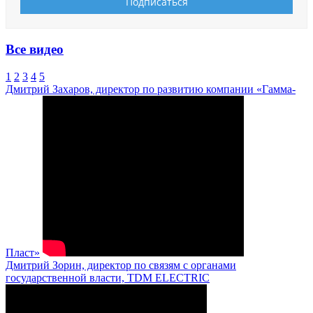
Все видео
1
2
3
4
5
Дмитрий Захаров, директор по развитию компании «Гамма-
Пласт»
Дмитрий Зорин, директор по связям с органами
государственной власти, TDM ELECTRIC