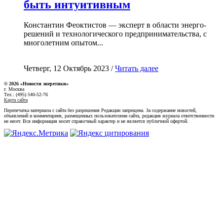
быть интуитивным
Константин Феоктистов — эксперт в области энерго-
решений и технологического предпринимательства, с
многолетним опытом...
Четверг, 12 Октябрь 2023 /
Читать далее
© 2026 «Новости энеретики»
г. Москва
Тел.: (495) 540-52-76
Карта сайта
Перепечатка материала с сайта без разрешения Редакции запрещена. За содержание новостей,
объявлений и комментариев, размещенных пользователями сайта, редакция журнала ответственности
не несет. Вся информация носит справочный характер и не является публичной офертой.