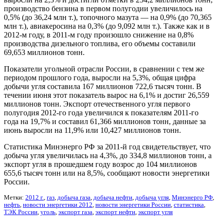
производство бензина в первом полугодии увеличилось на
0,5% (до 36,24 млн т.), топочного мазута — на 0,9% (до 70,365
млн т.), авиакеросина на 0,3% (до 9,092 млн т.). Также как и в
2012-м году, в 2011-м году произошло снижение на 0,8%
производства дизельного топлива, его объемы составили
69,653 миллионов тонн.
Показатели угольной отрасли России, в сравнении с тем же
периодом прошлого года, выросли на 5,3%, общая цифра
добычи угля составила 167 миллионов 722,6 тысяч тонн. В
течении июня этот показатель вырос на 6,1% и достиг 26,559
миллионов тонн. Экспорт отечественного угля первого
полугодия 2012-го года увеличился к показателям 2011-го
года на 19,7% и составил 61,366 миллионов тонн, данные за
июнь выросли на 11,9% или 10,427 миллионов тонн.
Статистика Минэнерго РФ за 2011-й год свидетельствует, что
добыча угля увеличилась на 4,3%, до 334,8 миллионов тонн, а
экспорт угля в прошедшем году возрос до 104 миллионов
655,6 тысяч тонн или на 8,5%, сообщают новости энергетики
России.
Метки:
2012 г.
,
газ
,
добыча газа
,
добыча нефти
,
добыча угля
,
Минэнерго РФ
,
нефть
,
новости энергетики 2012
,
новости энергетики России
,
статистика
,
ТЭК России
,
уголь
,
экспорт газа
,
экспорт нефти
,
экспорт угля