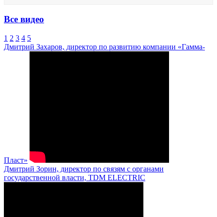
Все видео
1
2
3
4
5
Дмитрий Захаров, директор по развитию компании «Гамма-
Пласт»
Дмитрий Зорин, директор по связям с органами
государственной власти, TDM ELECTRIC