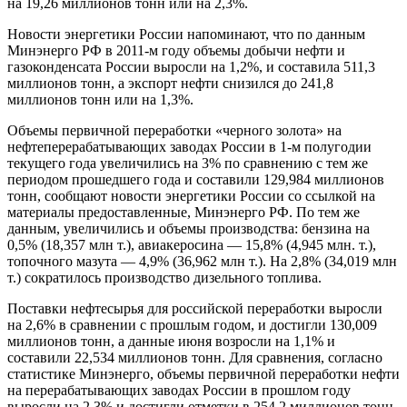
на 19,26 миллионов тонн или на 2,3%.
Новости энергетики России напоминают, что по данным
Минэнерго РФ в 2011-м году объемы добычи нефти и
газоконденсата России выросли на 1,2%, и составила 511,3
миллионов тонн, а экспорт нефти снизился до 241,8
миллионов тонн или на 1,3%.
Объемы первичной переработки «черного золота» на
нефтеперерабатывающих заводах России в 1-м полугодии
текущего года увеличились на 3% по сравнению с тем же
периодом прошедшего года и составили 129,984 миллионов
тонн, сообщают новости энергетики России со ссылкой на
материалы предоставленные, Минэнерго РФ. По тем же
данным, увеличились и объемы производства: бензина на
0,5% (18,357 млн т.), авиакеросина — 15,8% (4,945 млн. т.),
топочного мазута — 4,9% (36,962 млн т.). На 2,8% (34,019 млн
т.) сократилось производство дизельного топлива.
Поставки нефтесырья для российской переработки выросли
на 2,6% в сравнении с прошлым годом, и достигли 130,009
миллионов тонн, а данные июня возросли на 1,1% и
составили 22,534 миллионов тонн. Для сравнения, согласно
статистике Минэнерго, объемы первичной переработки нефти
на перерабатывающих заводах России в прошлом году
выросли на 2,3% и достигли отметки в 254,2 миллионов тонн,