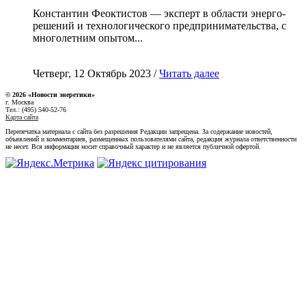
Константин Феоктистов — эксперт в области энерго-
решений и технологического предпринимательства, с
многолетним опытом...
Четверг, 12 Октябрь 2023 /
Читать далее
© 2026 «Новости энеретики»
г. Москва
Тел.: (495) 540-52-76
Карта сайта
Перепечатка материала с сайта без разрешения Редакции запрещена. За содержание новостей,
объявлений и комментариев, размещенных пользователями сайта, редакция журнала ответственности
не несет. Вся информация носит справочный характер и не является публичной офертой.