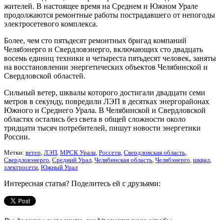
жителей. В настоящее время на Среднем и Южном Урале
продолжаются ремонтные работы пострадавшего от непогоды
электросетевого комплекса.
Более, чем сто пятьдесят ремонтных бригад компаний
Челябэнерго и Свердловэнерго, включающих сто двадцать
восемь единиц техники и четыреста пятьдесят человек, заняты
на восстановлении энергетических объектов Челябинской и
Свердловской областей.
Сильный ветер, шквалы которого достигали двадцати семи
метров в секунду, повредили ЛЭП в десятках энергорайонах
Южного и Среднего Урала. В Челябинской и Свердловской
областях остались без света в общей сложности около
тридцати тысяч потребителей, пишут новости энергетики
России.
Метки:
ветер
,
ЛЭП
,
МРСК Урала
,
Россети
,
Свердловская область
,
Свердловэнерго
,
Средний Урал
,
Челябинская область
,
Челябэнерго
,
шквал
,
электросети
,
Южный Урал
Интересная статья? Поделитесь ей с друзьями: