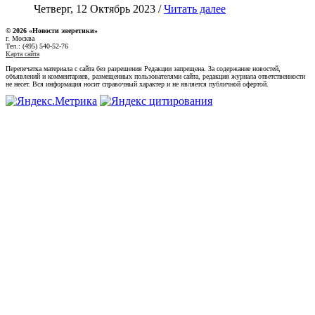
Четверг, 12 Октябрь 2023 /
Читать далее
© 2026 «Новости энеретики»
г. Москва
Тел.: (495) 540-52-76
Карта сайта
Перепечатка материала с сайта без разрешения Редакции запрещена. За содержание новостей,
объявлений и комментариев, размещенных пользователями сайта, редакция журнала ответственности
не несет. Вся информация носит справочный характер и не является публичной офертой.