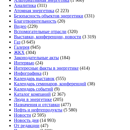
Альтернативная энергетика
(1 900)
Аналитика
(311)
Атомная энергетика
(2 223)
Безопасность объектов энергетики
(331)
Благотворительность
(20)
Видео
(229)
Вспомогательные отрасли
(320)
Выставки, конференции, новости
(3 319)
Газ
(3 645)
Галерея
(945)
ЖКХ
(304)
Законодательные акты
(184)
Интервью
(24)
Интересные факты в энергетике
(414)
Инфографика
(1)
Календарь выставок
(555)
Календарь семинаров, конференций
(38)
Календарь событий
(9)
Каталог компаний
(2 367)
Люди в энергетике
(205)
Назначения и отставки
(477)
Нефть и нефтепродукты
(5 580)
Новости
(2 595)
Новость дня
(14 993)
От редакции
(47)