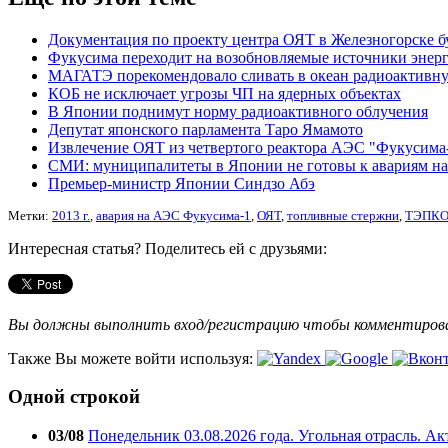
Документация по проекту центра ОЯТ в Железногорске бу
Фукусима переходит на возобновляемые источники энер
МАГАТЭ порекомендовало сливать в океан радиоактивн
КОБ не исключает угрозы ЧП на ядерных объектах
В Японии поднимут норму радиоактивного облучения
Депутат японского парламента Таро Ямамото
Извлечение ОЯТ из четвертого реактора АЭС "Фукусима-
СМИ: муниципалитеты в Японии не готовы к авариям н
Премьер-министр Японии Синдзо Абэ
Метки:
2013 г.
,
авария на АЭС Фукусима-1
,
ОЯТ
,
топливные стержни
,
ТЭПК
Интересная статья? Поделитесь ей с друзьями:
Вы должны выполнить вход/регистрацию чтобы комментиро
Также Вы можете войти используя:
Одной строкой
03/08
Понедельник 03.08.2026 года. Угольная отрасль. А