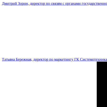
Дмитрий Зорин, директор по связям с органами государстве
Татьяна Бережная, директор по маркетингу ГК Системотехник