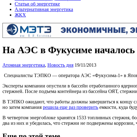
Статьи об энергетике
Альтернативная энергетика
ЖКХ
На АЭС в Фукусиме началось
Атомная энергетика
,
Новость дня
19/11/2013
Специалисты ТЭПКО — оператора АЭС «Фукусима-1» в Японии
Эксперты компании опустили в бассейн отработанного ядерно
стержней. После подъема контейнера из бассейна ОЯТ, стержни
В ТЭПКО ожидают, что работы должны завершиться к концу сл
но затем компания
решила еще раз проверить
емкости, куда буд
В четвертом энергоблоке хранятся 1533 топливных стержня, 
два из них и убедилась, что стержни не подвержены коррозии, 
Еще по этой теме