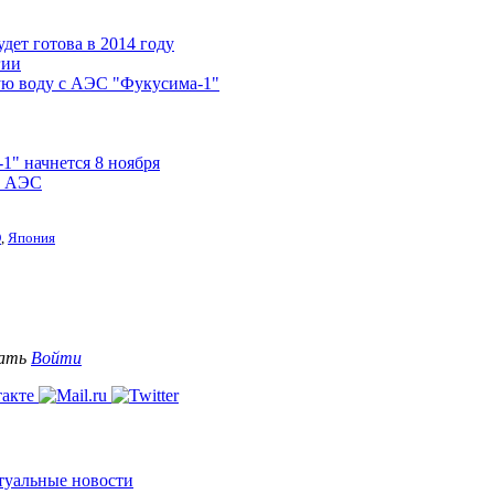
дет готова в 2014 году
гии
ую воду с АЭС "Фукусима-1"
1" начнется 8 ноября
а АЭС
О
,
Япония
вать
Войти
ктуальные новости