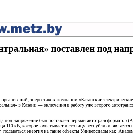
нтральная» поставлен под нап
 организаций, энергетиков компании «Казанские электрические
ральная» в Казани — включения в работу уже второго автотран
года под напряжение был поставлен первый автотрансформатор (
ьца 110 кВ, которое охватывает и столицу республики, являетс
 подаваться энергия на такие объекты Универсиады как Академ