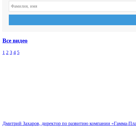
Все видео
1
2
3
4
5
Дмитрий Захаров, директор по развитию компании «Гамма-Пл