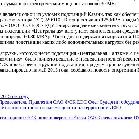
 с суммарной электрической мощностью около 30 МВт.
а является одной из узловых подстанций Казани, так как обесп
отрансформатора (АТ) 220/110 кВ мощностью по 125 МВА каждый
лом ОАО «СО ЕЭС» РДУ Татарстана данные свидетельствуют о т
ры подстанции «Центральная» выступают единственным средство
ь порядка 60-80 МВАр. Часто, для поддержания напряжения 110 
 шинам подстанции каких-либо дополнительных нагрузок без ре
агрузки, которую несет подстанция «Центральная», а также с 
компания» было принято решение о проведении полной реконст
 ФСК проект реконструкции подстанции, предусматривает увел
запланировано на май 2013 года, сообщают новости энергетики 
2015-ом году
Председатель Правления ОАО ФСК ЕЭС Олег Бударгин обсудили
з Японии построят новые мощности на территории ДФО
сти энергетики 2013
,
новости энергетики России
,
ОАО «Сетевая компания»
,
ОА