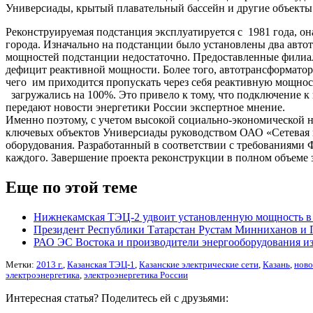
Универсиады, крытый плавательный бассейн и другие объекты
Реконструируемая подстанция эксплуатируется с 1981 года, он
города. Изначально на подстанции было установлены два авт
мощностей подстанции недостаточно. Предоставленные филиа
дефицит реактивной мощности. Более того, автотрансформато
чего им приходится пропускать через себя реактивную мощност
загружались на 100%. Это привело к тому, что подключение к
передают новости энергетики России экспертное мнение.
Именно поэтому, с учетом высокой социально-экономической н
ключевых объектов Универсиады руководством ОАО «Сетевая 
оборудования. Разработанный в соответствии с требованиями
каждого. Завершение проекта реконструкции в полном объеме 
Еще по этой теме
Нижнекамская ТЭЦ-2 удвоит установленную мощность в 
Президент Республики Татарстан Рустам Минниханов и 
РАО ЭС Востока и производители энергооборудования и
Метки:
2013 г.
,
Казанская ТЭЦ‑1
,
Казанские электрические сети
,
Казань
,
ново
электроэнергетика
,
электроэнергетика России
Интересная статья? Поделитесь ей с друзьями: