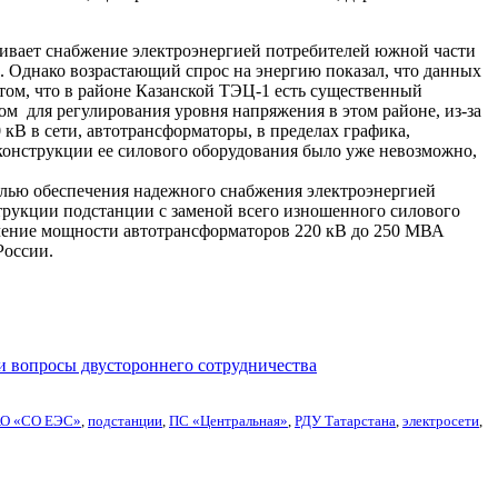
ечивает снабжение электроэнергией потребителей южной части
. Однако возрастающий спрос на энергию показал, что данных
ом, что в районе Казанской ТЭЦ‑1 есть существенный
м для регулирования уровня напряжения в этом районе, из-за
кВ в сети, автотрансформаторы, в пределах графика,
конструкции ее силового оборудования было уже невозможно,
целью обеспечения надежного снабжения электроэнергией
рукции подстанции с заменой всего изношенного силового
ичение мощности автотрансформаторов 220 кВ до 250 МВА
России.
 вопросы двустороннего сотрудничества
О «СО ЕЭС»
,
подстанции
,
ПС «Центральная»
,
РДУ Татарстана
,
электросети
,