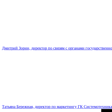
Дмитрий Зорин, директор по связям с органами государстве
Татьяна Бережная, директор по маркетингу ГК Системотехник