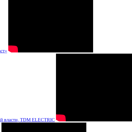
аст»
нной власти, TDM ELECTRIC