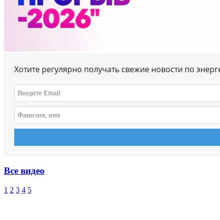
Хотите регулярно получать свежие новости по энер
Все видео
1
2
3
4
5