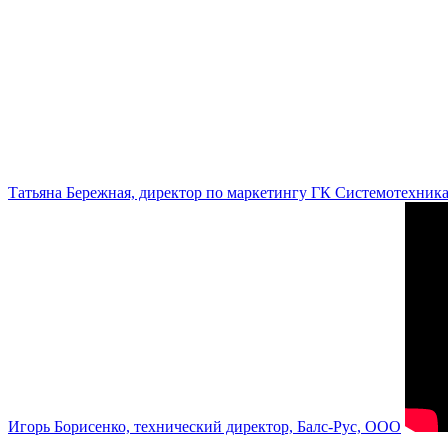
Татьяна Бережная, директор по маркетингу ГК Системотехник
Игорь Борисенко, технический директор, Балс-Рус, ООО