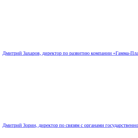
Дмитрий Захаров, директор по развитию компании «Гамма-Пл
Дмитрий Зорин, директор по связям с органами государстве