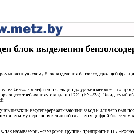
н блок выделения бензолсод
ромышленную схему блок выделения бензолсодержащей фракции
ества бензола в нефтяной фракции до уровня меньше 1-го проце
творяющего требованиям стандарта ЕЭС (EN-228). Ожидаемый об
ей.
 Куйбышевский нефтеперерабатывающий завод и для чего был п
ническому перевооружению обозначается цифрой более чем в 25 м
 так называемой, «самарской группе» предприятий НК «Роснефт