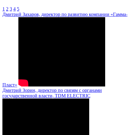
1
2
3
4
5
Дмитрий Захаров, директор по развитию компании «Гамма-
Пласт»
Дмитрий Зорин, директор по связям с органами
государственной власти, TDM ELECTRIC