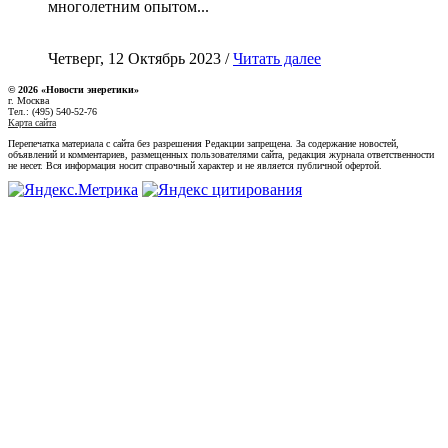
многолетним опытом...
Четверг, 12 Октябрь 2023 /
Читать далее
© 2026 «Новости энеретики»
г. Москва
Тел.: (495) 540-52-76
Карта сайта
Перепечатка материала с сайта без разрешения Редакции запрещена. За содержание новостей,
объявлений и комментариев, размещенных пользователями сайта, редакция журнала ответственности
не несет. Вся информация носит справочный характер и не является публичной офертой.