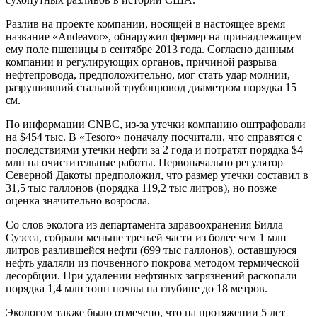
Разлив на проекте компании, носящей в настоящее время
название «Andeavor», обнаружил фермер на принадлежащем
ему поле пшеницы в сентябре 2013 года. Согласно данным
компании и регулирующих органов, причиной разрыва
нефтепровода, предположительно, мог стать удар молнии,
разрушивший стальной трубопровод диаметром порядка 15
см.
По информации CNBC, из-за утечки компанию оштрафовали
на $454 тыс. В «Tesoro» поначалу посчитали, что справятся с
последствиями утечки нефти за 2 года и потратят порядка $4
млн на очистительные работы. Первоначально регулятор
Северной Дакоты предположил, что размер утечки составил в
31,5 тыс галлонов (порядка 119,2 тыс литров), но позже
оценка значительно возросла.
Со слов эколога из департамента здравоохранения Билла
Суэсса, собрали меньше третьей части из более чем 1 млн
литров разлившейся нефти (699 тыс галлонов), оставшуюся
нефть удаляли из почвенного покрова методом термической
десорбции. При удалении нефтяных загрязнений раскопали
порядка 1,4 млн тонн почвы на глубине до 18 метров.
Экологом также было отмечено, что на протяжении 5 лет