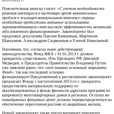
Пояснительная записка гласит: «
С учетом необходимости
решения имеющихся в настоящее время значительных
проблем в жилищно-коммунальном комплексе страны
необходимо продолжить активное использование
зарекомендовавшего свою высокую эффективность механизма
обусловленного финансирования
». Законопроект был
предложен депутатами Павлом Качкаевым, Мартином
Шаккумом, Александром Сидякиным и Еленой Николаевой.
Напомним, что, согласно ныне действующему
законодательству, Фонд ЖКХ с 01.01.2013 г. должен
прекратить существовать. Нои Президент РФ Дмитрий
Медведев, и Председатель Правительства Владимир Путин
уже заявляли ранее, что «
нет никаких оснований закрывать
Фонд
», так как последний успешно
функционирует.Предложенный к рассмотрению законопроект
предлагает Фонду с наступлением 2013-го г. прекратить
предоставлять материальную поддержку из
аккумулированных в фонде финансов адресным программ по
капремонту многоквартирных домов в регионах. Остатки же
невыбранных фондовых денег должны перераспределиться на
обеспечение переселения россиян из аварийных жилищ.
Новый законопроект также предусматривает приоритет