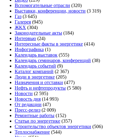
Вспомогательные отрасли
(320)
Выставки, конференции, новости
(3 319)
Газ
(3 645)
Галерея
(945)
ЖКХ
(304)
Законодательные акты
(184)
Интервью
(24)
Интересные факты в энергетике
(414)
Инфографика
(1)
Календарь выставок
(555)
Календарь семинаров, конференций
(38)
Календарь событий
(9)
Каталог компаний
(2 367)
Люди в энергетике
(205)
Назначения и отставки
(477)
Нефть и нефтепродукты
(5 580)
Новости
(2 595)
Новость дня
(14 993)
От редакции
(47)
Пресс-релиз
(2 009)
Ремонтные работы
(152)
Статьи по энергетике
(357)
Строительство объектов энергетики
(506)
Теплоснабжение
(544)