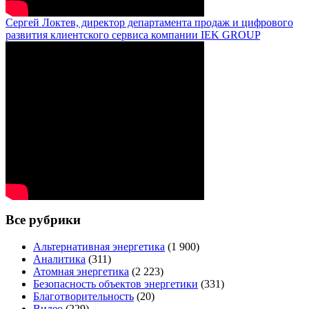
Сергей Локтев, директор департамента продаж и цифрового
развития клиентского сервиса компании IEK GROUP
Все рубрики
Альтернативная энергетика
(1 900)
Аналитика
(311)
Атомная энергетика
(2 223)
Безопасность объектов энергетики
(331)
Благотворительность
(20)
Видео
(229)