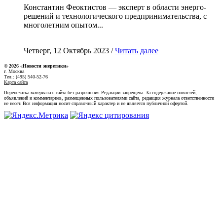
Константин Феоктистов — эксперт в области энерго-
решений и технологического предпринимательства, с
многолетним опытом...
Четверг, 12 Октябрь 2023 /
Читать далее
© 2026 «Новости энеретики»
г. Москва
Тел.: (495) 540-52-76
Карта сайта
Перепечатка материала с сайта без разрешения Редакции запрещена. За содержание новостей,
объявлений и комментариев, размещенных пользователями сайта, редакция журнала ответственности
не несет. Вся информация носит справочный характер и не является публичной офертой.