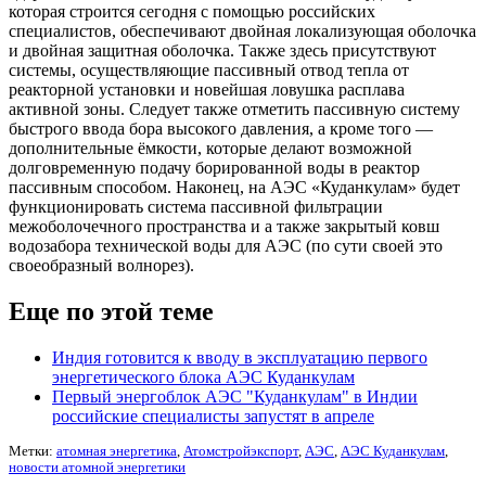
которая строится сегодня с помощью российских
специалистов, обеспечивают двойная локализующая оболочка
и двойная защитная оболочка. Также здесь присутствуют
системы, осуществляющие пассивный отвод тепла от
реакторной установки и новейшая ловушка расплава
активной зоны. Следует также отметить пассивную систему
быстрого ввода бора высокого давления, а кроме того —
дополнительные ёмкости, которые делают возможной
долговременную подачу борированной воды в реактор
пассивным способом. Наконец, на АЭС «Куданкулам» будет
функционировать система пассивной фильтрации
межоболочечного пространства и а также закрытый ковш
водозабора технической воды для АЭС (по сути своей это
своеобразный волнорез).
Еще по этой теме
Индия готовится к вводу в эксплуатацию первого
энергетического блока АЭС Куданкулам
Первый энергоблок АЭС "Куданкулам" в Индии
российские специалисты запустят в апреле
Метки:
атомная энергетика
,
Атомстройэкспорт
,
АЭС
,
АЭС Куданкулам
,
новости атомной энергетики