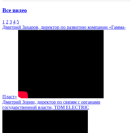
Все видео
1
2
3
4
5
Дмитрий Захаров, директор по развитию компании «Гамма-
Пласт»
Дмитрий Зорин, директор по связям с органами
государственной власти, TDM ELECTRIC