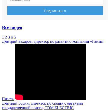
Все видео
1
2
3
4
5
Дмитрий Захаров, директор по развитию компании «Гамма-
Пласт»
Дмитрий Зорин, директор по связям с органами
государственной власти, TDM ELECTRIC