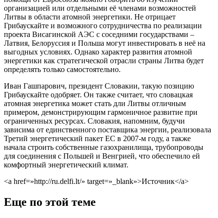
организацией или отдельными её членами возможностей
Литвы в области атомной энергетики. Не отрицает
Грибаускайте и возможного сотрудничества по реализации
проекта Висагинской АЭС с соседними государствами –
Латвия, Белоруссия и Польша могут инвестировать в неё на
выгодных условиях. Однако характер развития атомной
энергетики как стратегической отрасли страны Литва будет
определять только самостоятельно.
Иван Гашпарович, президент Словакии, такую позицию
Грибаускайте одобряет. Он также считает, что словацкая
атомная энергетика может стать дли Литвы отличным
примером, демонстрирующим гармоничное развитие при
ограниченных ресурсах. Словакия, напомним, будучи
зависима от единственного поставщика энергии, реализовала
Третий энергетический пакет ЕС в 2007-м году, а также
начала строить собственные газохранилища, трубопроводы
для соединения с Польшей и Венгрией, что обеспечило ей
комфортный энергетический климат.
<a href=»http://ru.delfi.lt/» target=»_blank»>Источник</a>
Еще по этой теме