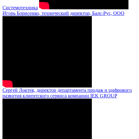
Системотехника
Игорь Борисенко, технический директор, Балс-Рус, ООО
Сергей Локтев, директор департамента продаж и цифрового
развития клиентского сервиса компании IEK GROUP