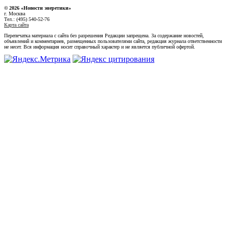
© 2026 «Новости энеретики»
г. Москва
Тел.: (495) 540-52-76
Карта сайта
Перепечатка материала с сайта без разрешения Редакции запрещена. За содержание новостей,
объявлений и комментариев, размещенных пользователями сайта, редакция журнала ответственности
не несет. Вся информация носит справочный характер и не является публичной офертой.