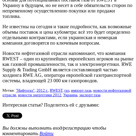
Украину в будущем, но не несет в себе обязательств сторон по
непременному осуществлению покупки или продажи
топлива.
Не известны на сегодня и такие подробности, как возможные
объемы поставок и цена кубометра: всё это будет определено
отдельными контрактами, если украинская и немецкая
компания договорятся по ключевым вопросам.
Новости нефтегазовой отрасли напоминают, что компания
RWEST – один из крупнейших европейских игроков на рынке
как газовой промышленности, так и электроэнергетики. RWE
Supply & Trading GmbH является составляющей частью
холдинга RWE AG, оператора европейской газотранспортной
системы, владеющей 23 000 км газопроводов.
Метки:
"Нафтогаз"
,
2012 г.
,
RWEST
,
газ
,
импорт газа
,
новости нефтегазовой
отрасли
,
новости энергетики 2012
,
Украина
,
экспорт газа
Интересная статья? Поделитесь ей с друзьями:
Вы должны выполнить вход/регистрацию чтобы
комментировать
Войти