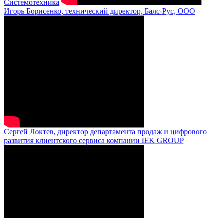
Системотехника
Игорь Борисенко, технический директор, Балс-Рус, ООО
Сергей Локтев, директор департамента продаж и цифрового
развития клиентского сервиса компании IEK GROUP