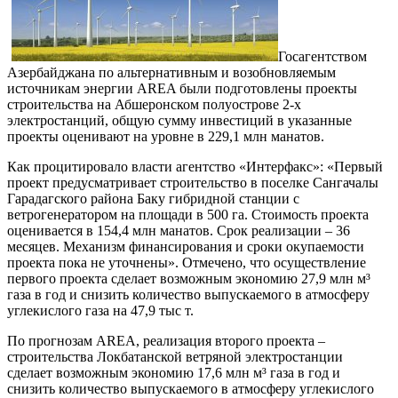
Госагентством
Азербайджана по альтернативным и возобновляемым
источникам энергии AREA были подготовлены проекты
строительства на Абшеронском полуострове 2-х
электростанций, общую сумму инвестиций в указанные
проекты оценивают на уровне в 229,1 млн манатов.
Как процитировало власти агентство «Интерфакс»: «Первый
проект предусматривает строительство в поселке Сангачалы
Гарадагского района Баку гибридной станции c
ветрогенератором на площади в 500 га. Стоимость проекта
оценивается в 154,4 млн манатов. Срок реализации – 36
месяцев. Механизм финансирования и сроки окупаемости
проекта пока не уточнены». Отмечено, что осуществление
первого проекта сделает возможным экономию 27,9 млн м³
газа в год и снизить количество выпускаемого в атмосферу
углекислого газа на 47,9 тыс т.
По прогнозам AREA, реализация второго проекта –
строительства Локбатанской ветряной электростанции
сделает возможным экономию 17,6 млн м³ газа в год и
снизить количество выпускаемого в атмосферу углекислого