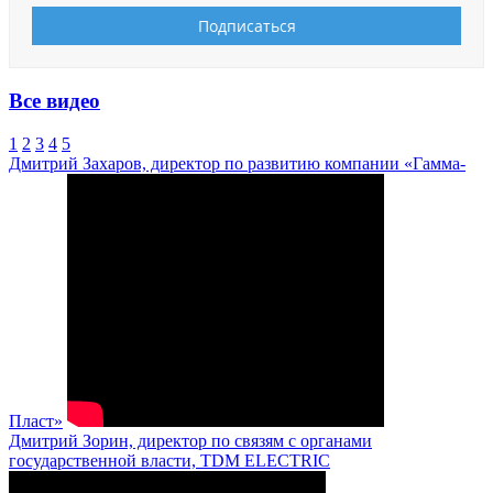
Все видео
1
2
3
4
5
Дмитрий Захаров, директор по развитию компании «Гамма-
Пласт»
Дмитрий Зорин, директор по связям с органами
государственной власти, TDM ELECTRIC